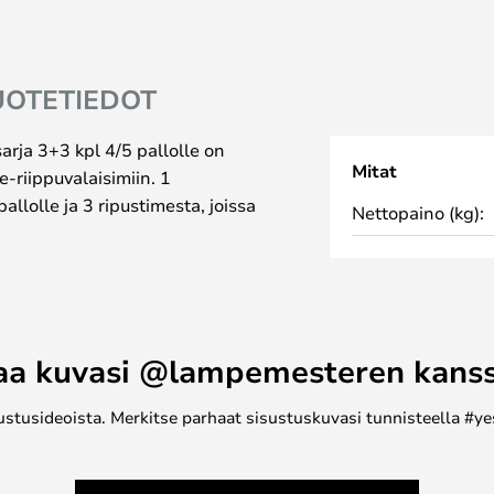
UOTETIEDOT
arja 3+3 kpl 4/5 pallolle on
Mitat
-riippuvalaisimiin. 1
pallolle ja 3 ripustimesta, joissa
Nettopaino (kg):
aa kuvasi @lampemesteren kans
ustusideoista. Merkitse parhaat sisustuskuvasi tunnisteella #ye