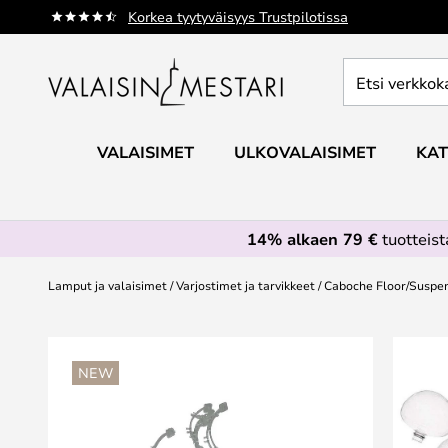
Skip
Korkea tyytyväisyys Trustpilotissa
to
Content
Etsi
verkkokaupan
valikoimasta...
VALAISIMET
ULKOVALAISIMET
KAT
14% alkaen 79 €
tuotteis
Lamput ja valaisimet
Varjostimet ja tarvikkeet
Caboche Floor/Suspens
Skip
to
NEW
the
end