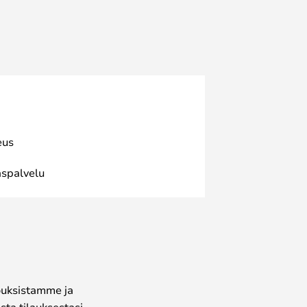
eus
spalvelu
jouksistamme ja
ta tilauksestasi.