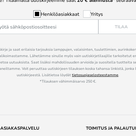
20 € alennusta*
Henkilöasiakkaat
Yritys
TILAA
kirje ja saat erilaisia tarjouksia lamppujen, valaisinten, tuulettimien, aurinkoke
alikoimastamme. Lähetämme sinulle myös vain uutiskirjetilaajille tarkoitetut 
ietoa uutuuksista. Saat lisäksi mahdollisuuden arvioida ja suositella tuotteita s
eiltamme. Voit peruuttaa uutiskirjeen tilauksen koska tahansa linkistä, jonka 
uutiskirjeestä. Lisätietoa löydät
tietosuojaselosteestamme
.
*Tilauksen vähimmäisarvo 250 €.
ASIAKASPALVELU
TOIMITUS JA PALAUTU