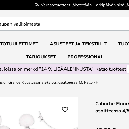
Varastotuotteet lähetetään 1 arkipäivän sisällä
TOTUULETTIMET
ASUSTEET JA TEKSTIILIT
TUO
TARJOUKSET
PROFESSIONAL
ta, joissa on merkki ”14 % LISÄALENNUSTA”
Katso tuotteet
ion Grande Ripustussarja 3+3 pcs. osoitteessa 4/5 Pallo - F
Caboche Floor/
osoitteessa 4/5