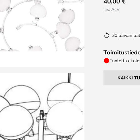
40,00 €
sis. ALV
30 päivän pa
Toimitustied
Tuotetta ei ol
KAIKKI T