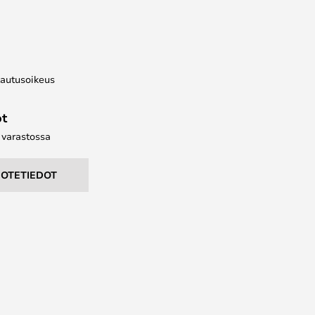
lautusoikeus
ot
e varastossa
UOTETIEDOT