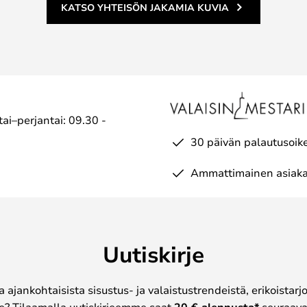
KATSO YHTEISÖN JAKAMIA KUVIA
ai–perjantai: 09.30 -
30 päivän palautusoik
Ammattimainen asiaka
Uutiskirje
a ajankohtaisista sisustus- ja valaistustrendeistä, erikoistar
? Tilaamalla uutiskirjeemme saat
seuraavas