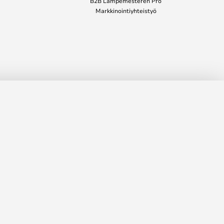
B2B Lampemesteren Pro
Markkinointiyhteistyö
16
info@valaisinmestari.fi