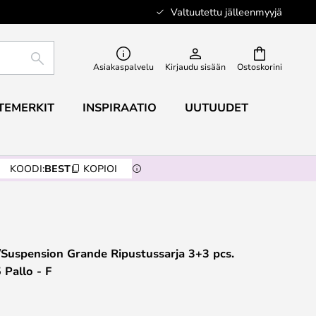
Valtuutettu jälleenmyyjä
ETSI
Asiakaspalvelu
Kirjaudu sisään
Ostoskorini
TEMERKIT
INSPIRAATIO
UUTUUDET
KOODI:
BEST
KOPIOI
Suspension Grande Ripustussarja 3+3 pcs.
 Pallo - F