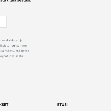
nnovalaisinten ja
erikoistarjouksemme,
ekä hyödyllistä tietoa
löydät jokaisesta
KSET
ETUSI