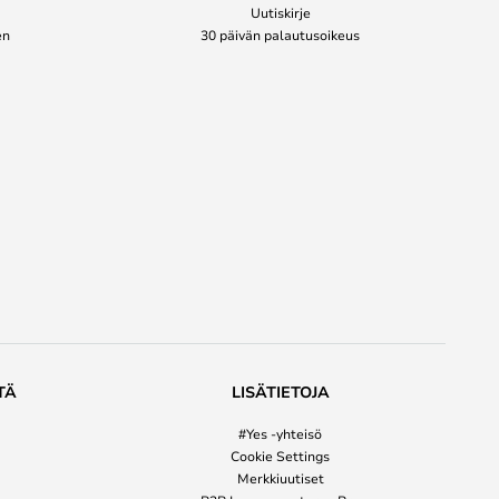
Uutiskirje
en
30 päivän palautusoikeus
TÄ
LISÄTIETOJA
#Yes -yhteisö
Cookie Settings
Merkkiuutiset