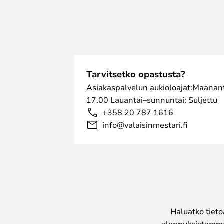
Tarvitsetko opastusta?
Asiakaspalvelun aukioloajat:Maanant
17.00 Lauantai–sunnuntai: Suljettu
+358 20 787 1616
info@valaisinmestari.fi
Haluatko tieto
alennuksistamme