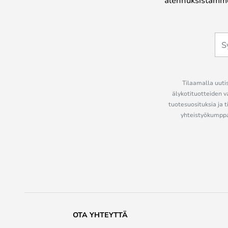
Tilaamalla uutis
älykotituotteiden v
tuotesuosituksia ja t
yhteistyökumppan
OTA YHTEYTTÄ