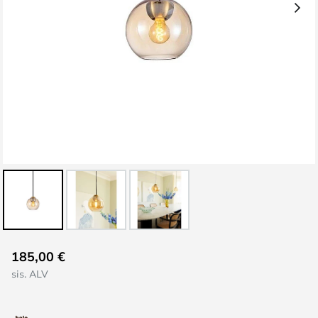
Skip
185,00 €
to
sis. ALV
the
beginning
of