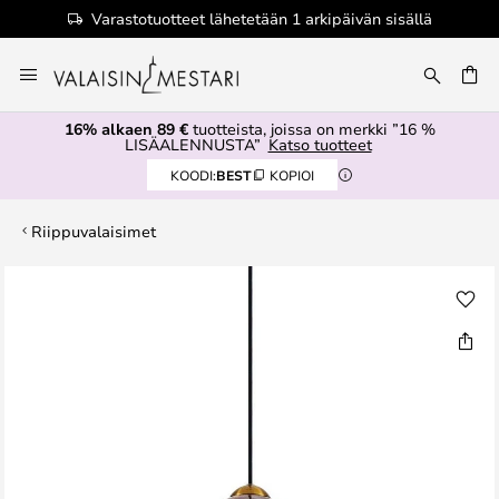
Varastotuotteet lähetetään 1 arkipäivän sisällä
Skip
to
Content
16% alkaen 89 €
tuotteista, joissa on merkki ”16 %
LISÄALENNUSTA”
Katso tuotteet
KOODI:
BEST
KOPIOI
Riippuvalaisimet
Skip
to
the
end
of
the
images
gallery