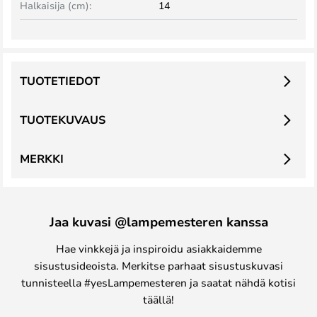
Halkaisija (cm):
14
TUOTETIEDOT
TUOTEKUVAUS
MERKKI
Jaa kuvasi @lampemesteren kanssa
Hae vinkkejä ja inspiroidu asiakkaidemme
sisustusideoista. Merkitse parhaat sisustuskuvasi
tunnisteella #yesLampemesteren ja saatat nähdä kotisi
täällä!