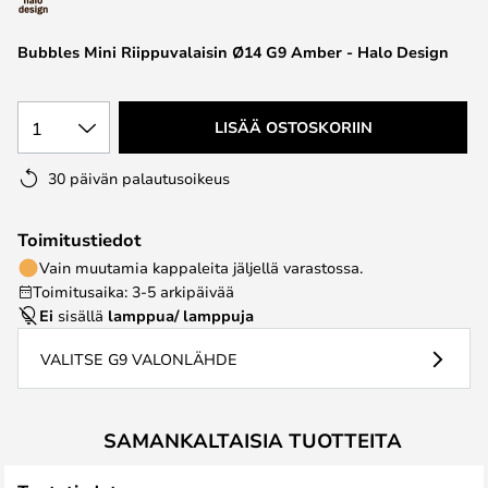
the
images
Bubbles Mini Riippuvalaisin Ø14 G9 Amber - Halo Design
gallery
1
LISÄÄ OSTOSKORIIN
30 päivän palautusoikeus
Toimitustiedot
Vain muutamia kappaleita jäljellä varastossa.
Toimitusaika: 3-5 arkipäivää
Ei
sisällä
lamppua/ lamppuja
VALITSE G9 VALONLÄHDE
SAMANKALTAISIA TUOTTEITA