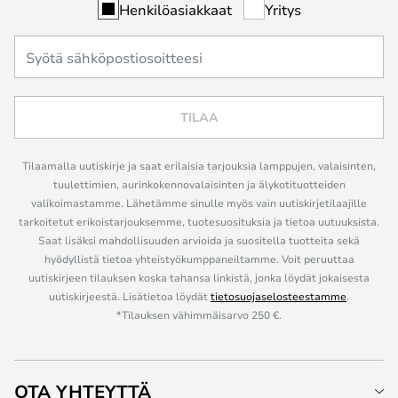
Henkilöasiakkaat
Yritys
TILAA
Tilaamalla uutiskirje ja saat erilaisia tarjouksia lamppujen, valaisinten,
tuulettimien, aurinkokennovalaisinten ja älykotituotteiden
valikoimastamme. Lähetämme sinulle myös vain uutiskirjetilaajille
tarkoitetut erikoistarjouksemme, tuotesuosituksia ja tietoa uutuuksista.
Saat lisäksi mahdollisuuden arvioida ja suositella tuotteita sekä
hyödyllistä tietoa yhteistyökumppaneiltamme. Voit peruuttaa
uutiskirjeen tilauksen koska tahansa linkistä, jonka löydät jokaisesta
uutiskirjeestä. Lisätietoa löydät
tietosuojaselosteestamme
.
*Tilauksen vähimmäisarvo 250 €.
OTA YHTEYTTÄ