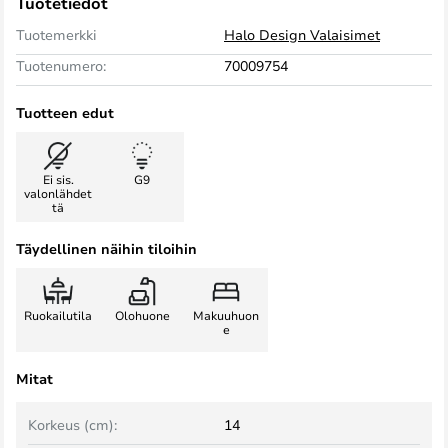
Tuotetiedot
Tuotemerkki
Halo Design Valaisimet
Tuotenumero:
70009754
Tuotteen edut
Ei sis.
G9
valonlähdet
tä
Täydellinen näihin tiloihin
Ruokailutila
Olohuone
Makuuhuon
e
Mitat
Korkeus (cm):
14