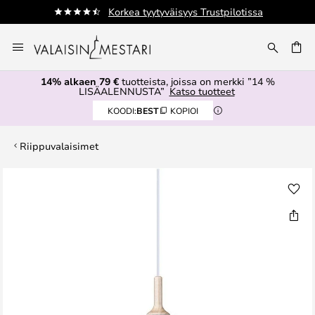
Korkea tyytyväisyys Trustpilotissa
Skip
to
Content
14% alkaen 79 €
tuotteista, joissa on merkki ”14 %
LISÄALENNUSTA”
Katso tuotteet
KOODI:
BEST
KOPIOI
Riippuvalaisimet
Skip
to
the
end
of
the
images
gallery