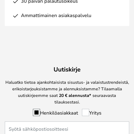
30 päivän palautusoikeus
Ammattimainen asiakaspalvelu
Uutiskirje
Haluatko tietoa ajankohtaisista sisustus- ja valaistustrendeistä,
erikoistarjouksistamme ja alennuksistamme? Tilaamalla
uutiskirjeemme saat
20 € alennusta*
seuraavasta
tilauksestasi.
Henkilöasiakkaat
Yritys