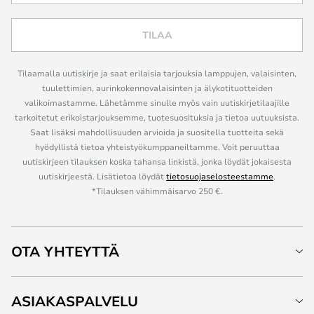
TILAA
Tilaamalla uutiskirje ja saat erilaisia tarjouksia lamppujen, valaisinten,
tuulettimien, aurinkokennovalaisinten ja älykotituotteiden
valikoimastamme. Lähetämme sinulle myös vain uutiskirjetilaajille
tarkoitetut erikoistarjouksemme, tuotesuosituksia ja tietoa uutuuksista.
Saat lisäksi mahdollisuuden arvioida ja suositella tuotteita sekä
hyödyllistä tietoa yhteistyökumppaneiltamme. Voit peruuttaa
uutiskirjeen tilauksen koska tahansa linkistä, jonka löydät jokaisesta
uutiskirjeestä. Lisätietoa löydät
tietosuojaselosteestamme
.
*Tilauksen vähimmäisarvo 250 €.
OTA YHTEYTTÄ
ASIAKASPALVELU