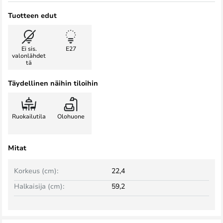
Tuotteen edut
Ei sis.
E27
valonlähdet
tä
Täydellinen näihin tiloihin
Ruokailutila
Olohuone
Mitat
Korkeus (cm):
22,4
Halkaisija (cm):
59,2