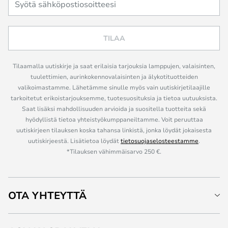
TILAA
Tilaamalla uutiskirje ja saat erilaisia tarjouksia lamppujen, valaisinten,
tuulettimien, aurinkokennovalaisinten ja älykotituotteiden
valikoimastamme. Lähetämme sinulle myös vain uutiskirjetilaajille
tarkoitetut erikoistarjouksemme, tuotesuosituksia ja tietoa uutuuksista.
Saat lisäksi mahdollisuuden arvioida ja suositella tuotteita sekä
hyödyllistä tietoa yhteistyökumppaneiltamme. Voit peruuttaa
uutiskirjeen tilauksen koska tahansa linkistä, jonka löydät jokaisesta
uutiskirjeestä. Lisätietoa löydät
tietosuojaselosteestamme
.
*Tilauksen vähimmäisarvo 250 €.
OTA YHTEYTTÄ