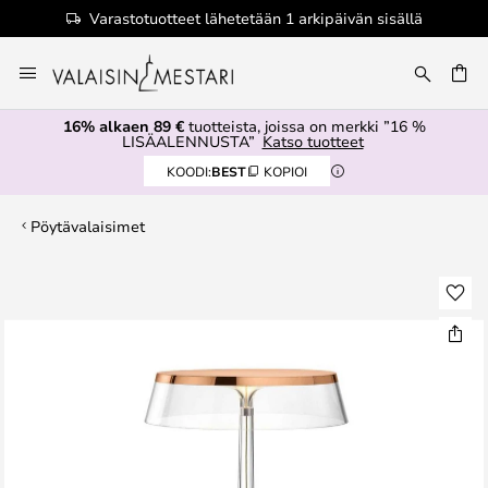
Varastotuotteet lähetetään 1 arkipäivän sisällä
Skip
to
Content
16% alkaen 89 €
tuotteista, joissa on merkki ”16 %
LISÄALENNUSTA”
Katso tuotteet
KOODI:
BEST
KOPIOI
Pöytävalaisimet
Skip
to
the
end
of
the
images
gallery