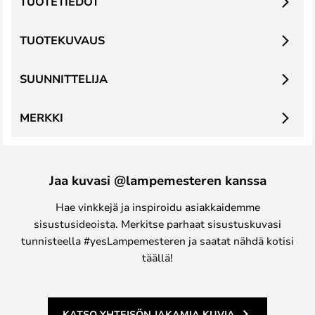
TUOTETIEDOT
TUOTEKUVAUS
SUUNNITTELIJA
MERKKI
Jaa kuvasi @lampemesteren kanssa
Hae vinkkejä ja inspiroidu asiakkaidemme
sisustusideoista. Merkitse parhaat sisustuskuvasi
tunnisteella #yesLampemesteren ja saatat nähdä kotisi
täällä!
KATSO YHTEISÖN JAKAMIA KUVIA