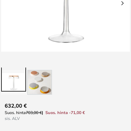
Skip
632,00 €
to
Suos. hinta -71,00 €
Suos. hinta
703,00 €
the
sis. ALV
beginning
of