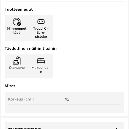
Tuotteen edut
Himmennet
Tyyppi C -
tävä
Euro-
pistoke
Täydellinen näihin tiloihin
Olohuone
Makuuhuon
e
Mitat
Korkeus (cm):
41