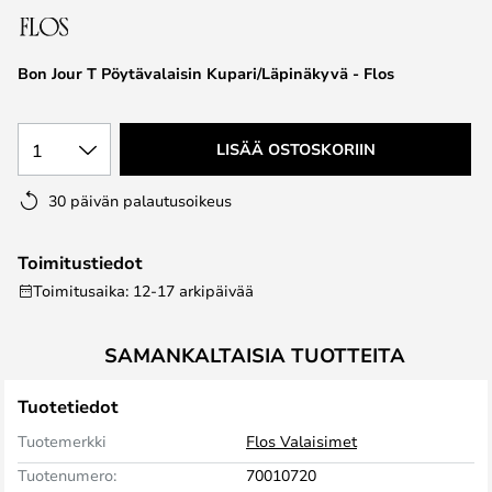
the
images
Bon Jour T Pöytävalaisin Kupari/Läpinäkyvä - Flos
gallery
1
LISÄÄ OSTOSKORIIN
30 päivän palautusoikeus
Toimitustiedot
Toimitusaika: 12-17 arkipäivää
SAMANKALTAISIA TUOTTEITA
Tuotetiedot
Tuotemerkki
Flos Valaisimet
Tuotenumero:
70010720