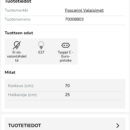
Tuotetiedot
Tuotemerkki
Foscarini Valaisimet
Tuotenumero:
70008803
Tuotteen edut
Ei sis.
E27
Tyyppi C -
valonlähdet
Euro-
tä
pistoke
Mitat
Korkeus (cm):
70
Halkaisija (cm):
25
TUOTETIEDOT