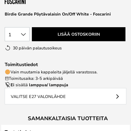
the
images
Birdie Grande Pöytävalaisin On/Off White - Foscarini
gallery
1
LISÄÄ OSTOSKORIIN
30 päivän palautusoikeus
Toimitustiedot
Vain muutamia kappaleita jäljellä varastossa.
Toimitusaika: 3-5 arkipäivää
Ei
sisällä
lamppua/ lamppuja
VALITSE E27 VALONLÄHDE
SAMANKALTAISIA TUOTTEITA