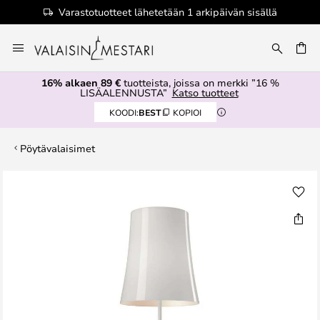
Varastotuotteet lähetetään 1 arkipäivän sisällä
Skip
to
Content
16% alkaen 89 €
tuotteista, joissa on merkki ”16 %
LISÄALENNUSTA”
Katso tuotteet
KOODI:
BEST
KOPIOI
Pöytävalaisimet
Skip
to
the
end
of
the
images
gallery