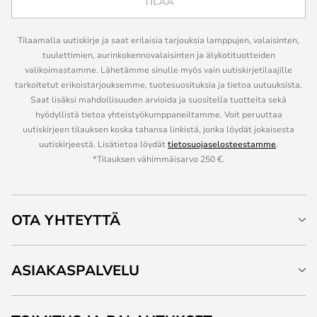
TILAA
Tilaamalla uutiskirje ja saat erilaisia tarjouksia lamppujen, valaisinten,
tuulettimien, aurinkokennovalaisinten ja älykotituotteiden
valikoimastamme. Lähetämme sinulle myös vain uutiskirjetilaajille
tarkoitetut erikoistarjouksemme, tuotesuosituksia ja tietoa uutuuksista.
Saat lisäksi mahdollisuuden arvioida ja suositella tuotteita sekä
hyödyllistä tietoa yhteistyökumppaneiltamme. Voit peruuttaa
uutiskirjeen tilauksen koska tahansa linkistä, jonka löydät jokaisesta
uutiskirjeestä. Lisätietoa löydät
tietosuojaselosteestamme
.
*Tilauksen vähimmäisarvo 250 €.
OTA YHTEYTTÄ
ASIAKASPALVELU