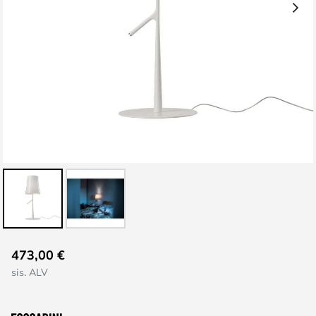
Skip
473,00 €
to
sis. ALV
the
beginning
of