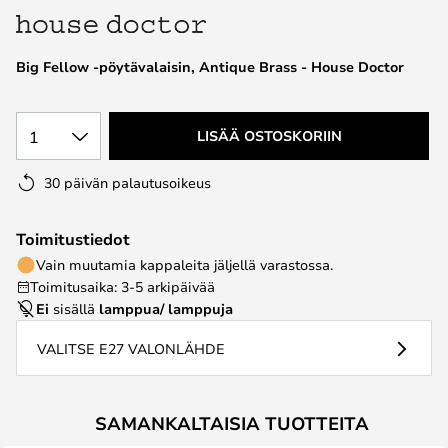
the
images
Big Fellow -pöytävalaisin, Antique Brass - House Doctor
gallery
1
LISÄÄ OSTOSKORIIN
30 päivän palautusoikeus
Toimitustiedot
Vain muutamia kappaleita jäljellä varastossa.
Toimitusaika: 3-5 arkipäivää
Ei
sisällä
lamppua/ lamppuja
VALITSE E27 VALONLÄHDE
SAMANKALTAISIA TUOTTEITA