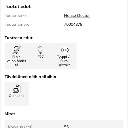
Tuotetiedot
Tuotemerkki
House Doctor
Tuotenumero:
70004878
Tuotteen edut
Ei sis.
E27
Tyyppi C -
valonlähdet
Euro-
tä
pistoke
Täydellinen näihin tiloihin
Olohuone
Mitat
Korkeus (cm):
55