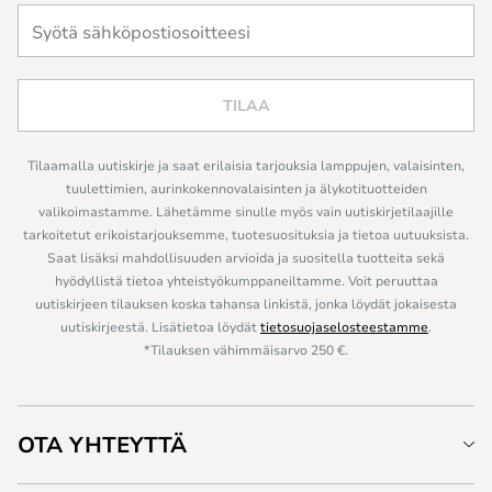
TILAA
Tilaamalla uutiskirje ja saat erilaisia tarjouksia lamppujen, valaisinten,
tuulettimien, aurinkokennovalaisinten ja älykotituotteiden
valikoimastamme. Lähetämme sinulle myös vain uutiskirjetilaajille
tarkoitetut erikoistarjouksemme, tuotesuosituksia ja tietoa uutuuksista.
Saat lisäksi mahdollisuuden arvioida ja suositella tuotteita sekä
hyödyllistä tietoa yhteistyökumppaneiltamme. Voit peruuttaa
uutiskirjeen tilauksen koska tahansa linkistä, jonka löydät jokaisesta
uutiskirjeestä. Lisätietoa löydät
tietosuojaselosteestamme
.
*Tilauksen vähimmäisarvo 250 €.
OTA YHTEYTTÄ