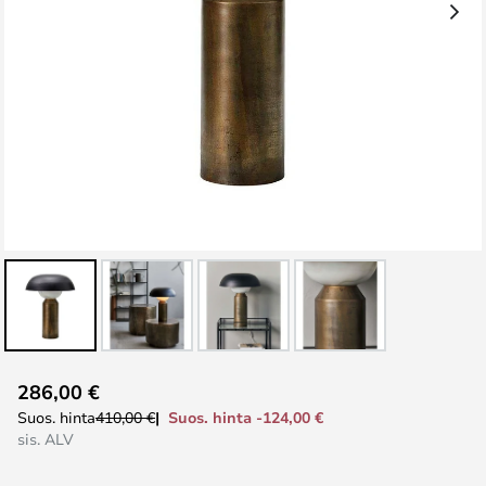
Skip
286,00 €
to
Suos. hinta -124,00 €
Suos. hinta
410,00 €
the
sis. ALV
beginning
of