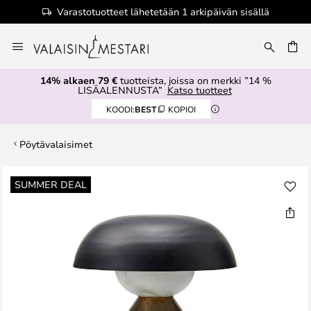
Varastotuotteet lähetetään 1 arkipäivän sisällä
Skip
to
Content
14% alkaen 79 €
tuotteista, joissa on merkki ”14 %
LISÄALENNUSTA”
Katso tuotteet
KOODI:
BEST
KOPIOI
Pöytävalaisimet
Skip
SUMMER DEAL
to
the
end
of
the
images
gallery