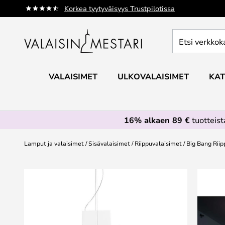
Skip
Korkea tyytyväisyys Trustpilotissa
to
Content
Etsi
verkkokaupan
valikoimasta...
VALAISIMET
ULKOVALAISIMET
KAT
16% alkaen 89 €
tuotteis
Lamput ja valaisimet
Sisävalaisimet
Riippuvalaisimet
Big Bang Riip
Skip
to
the
end