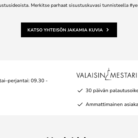
ustusideoista. Merkitse parhaat sisustuskuvasi tunnisteella #ye
KATSO YHTEISÖN JAKAMIA KUVIA
ai–perjantai: 09.30 -
30 päivän palautusoik
Ammattimainen asiaka