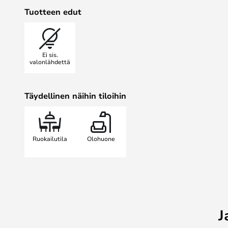
jolla on suuri visuaalinen vaikutus
Tuotteen edut
muotojen, viimeistelyjen ja tekstu
kiitos loistavan yhteistyön alan pa
kanssa.
Ei sis.
Huomaa! Tämä valaisin on yhteenso
valonlähdettä
järjestelmän kanssa. Kysy paikalli
varmistaaksesi, että tämä valaisin 
Täydellinen näihin tiloihin
Big Bang sopii yksityiskoteihin, ravi
rakennuksiin. Tämä johtuu Foscari
laajuudesta ja joustavuudesta.
Ruokailutila
Olohuone
J