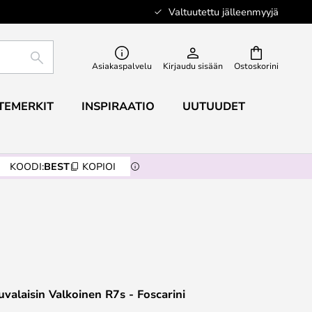
Valtuutettu jälleenmyyjä
ETSI
Asiakaspalvelu
Kirjaudu sisään
Ostoskorini
TEMERKIT
INSPIRAATIO
UUTUUDET
KOODI:
BEST
KOPIOI
uvalaisin Valkoinen R7s - Foscarini