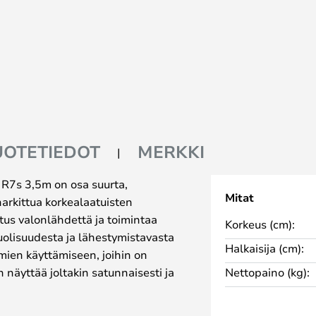
UOTETIEDOT
MERKKI
 R7s 3,5m on osa suurta,
Mitat
harkittua korkealaatuisten
itus valonlähdettä ja toimintaa
Korkeus (cm):
olisuudesta ja lähestymistavasta
Halkaisija (cm):
mien käyttämiseen, joihin on
n näyttää joltakin satunnaisesti ja
Nettopaino (kg):
 levyistä koostuvalta, mikä tekee
loksena on valon ja varjon leikki,