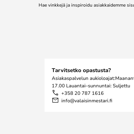
Hae vinkkejä ja inspiroidu asiakkaidemme sis
Tarvitsetko opastusta?
Asiakaspalvelun aukioloajat:Maanant
17.00 Lauantai–sunnuntai: Suljettu
+358 20 787 1616
info@valaisinmestari.fi