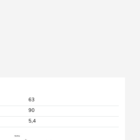
63
90
5,4