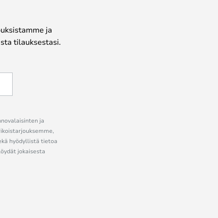
jouksistamme ja
ta tilauksestasi.
nnovalaisinten ja
erikoistarjouksemme,
ekä hyödyllistä tietoa
löydät jokaisesta