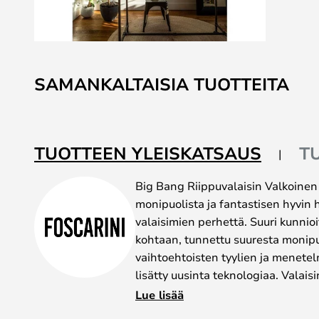
Skip
to
SAMANKALTAISIA TUOTTEITA
the
beginning
of
the
TUOTTEEN YLEISKATSAUS
T
images
gallery
Big Bang Riippuvalaisin Valkoinen
monipuolista ja fantastisen hyvin 
valaisimien perhettä. Suuri kunnio
kohtaan, tunnettu suuresta monipu
vaihtoehtoisten tyylien ja menetel
lisätty uusinta teknologiaa. Valaisi
epäsäännöllisesti suorakulmaisista
Lue lisää
siitä jännittävän ja dynaamisen - tu