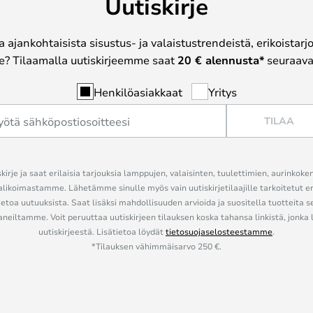
Uutiskirje
a ajankohtaisista sisustus- ja valaistustrendeistä, erikoistar
? Tilaamalla uutiskirjeemme saat
20 € alennusta*
seuraavas
Henkilöasiakkaat
Yritys
TILAA
kirje ja saat erilaisia tarjouksia lamppujen, valaisinten, tuulettimien, aurinkoke
alikoimastamme. Lähetämme sinulle myös vain uutiskirjetilaajille tarkoitetut 
ietoa uutuuksista. Saat lisäksi mahdollisuuden arvioida ja suositella tuotteita s
eiltamme. Voit peruuttaa uutiskirjeen tilauksen koska tahansa linkistä, jonka 
uutiskirjeestä. Lisätietoa löydät
tietosuojaselosteestamme
.
*Tilauksen vähimmäisarvo 250 €.