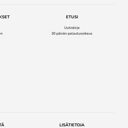
KSET
ETUSI
Uutiskirje
en
30 päivän palautusoikeus
TÄ
LISÄTIETOJA