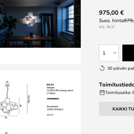
975,00 €
Suos. hinta
979
sis. ALV
1
30 päivän pa
Toimitustied
Toimitusaika: 
KAIKKI T