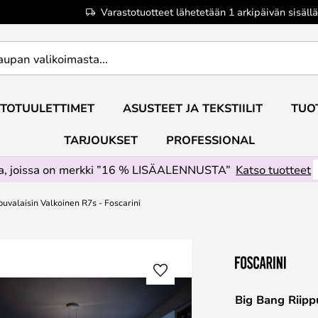
Varastotuotteet lähetetään 1 arkipäivän sisällä
TOTUULETTIMET
ASUSTEET JA TEKSTIILIT
TUO
TARJOUKSET
PROFESSIONAL
ta, joissa on merkki ”16 % LISÄALENNUSTA”
Katso tuotteet
puvalaisin Valkoinen R7s - Foscarini
Big Bang Riipp