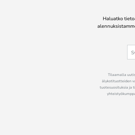
Haluatko tieto
alennuksistamme
Tilaamalla uutis
älykotituotteiden v
tuotesuosituksia ja t
yhteistyökumppan