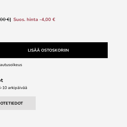
Suos. hinta -4,00 €
,00 €
LISÄÄ OSTOSKORIIN
lautusoikeus
ot
6-10 arkipäivää
UOTETIEDOT