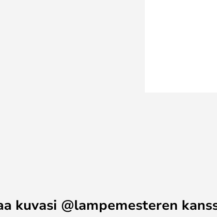
. Luovuus materiaalien, värien,
urien suhteen on huippuluokkaa,
rhaiden luovien suunnittelijoiden
piva Push-, Triac- tai DALI-
selta sähköasentajalta
toimii juuri sinun asennuksessasi.
ntoloihin, baareihin ja julkisiin
nin valikoimalle ominaisesta
aa kuvasi @lampemesteren kans