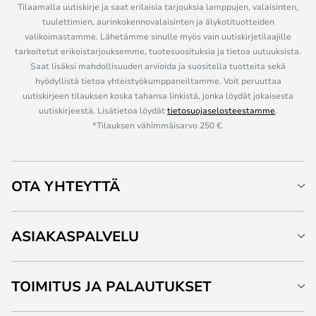
Tilaamalla uutiskirje ja saat erilaisia tarjouksia lamppujen, valaisinten,
tuulettimien, aurinkokennovalaisinten ja älykotituotteiden
valikoimastamme. Lähetämme sinulle myös vain uutiskirjetilaajille
tarkoitetut erikoistarjouksemme, tuotesuosituksia ja tietoa uutuuksista.
Saat lisäksi mahdollisuuden arvioida ja suositella tuotteita sekä
hyödyllistä tietoa yhteistyökumppaneiltamme. Voit peruuttaa
uutiskirjeen tilauksen koska tahansa linkistä, jonka löydät jokaisesta
uutiskirjeestä. Lisätietoa löydät
tietosuojaselosteestamme
.
*Tilauksen vähimmäisarvo 250 €.
OTA YHTEYTTÄ
ASIAKASPALVELU
TOIMITUS JA PALAUTUKSET