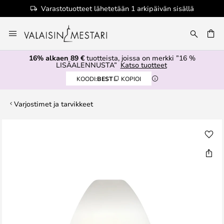
Varastotuotteet lähetetään 1 arkipäivän sisällä
Skip
to
Content
16% alkaen 89 €
tuotteista, joissa on merkki ”16 %
LISÄALENNUSTA”
Katso tuotteet
KOODI:
BEST
KOPIOI
Varjostimet ja tarvikkeet
Skip
to
the
end
of
the
images
gallery