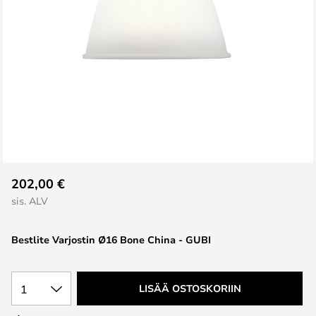
Skip
202,00 €
to
sis. ALV
the
beginning
Bestlite Varjostin Ø16 Bone China - GUBI
of
the
images
1
LISÄÄ OSTOSKORIIN
gallery