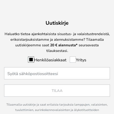
Uutiskirje
Haluatko tietoa ajankohtaisista sisustus- ja valaistustrendeistä,
erikoistarjouksistamme ja alennuksistamme? Tilaamalla
uutiskirjeemme saat
20 € alennusta*
seuraavasta
tilauksestasi.
Henkilöasiakkaat
Yritys
TILAA
Tilaamalla uutiskirje ja saat erilaisia tarjouksia lamppujen, valaisinten,
tuulettimien, aurinkokennovalaisinten ja älykotituotteiden