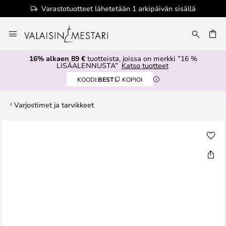
Varastotuotteet lähetetään 1 arkipäivän sisällä
Skip
to
Content
16% alkaen 89 €
tuotteista, joissa on merkki ”16 %
LISÄALENNUSTA”
Katso tuotteet
KOODI:
BEST
KOPIOI
Varjostimet ja tarvikkeet
Skip
to
the
end
of
the
images
gallery