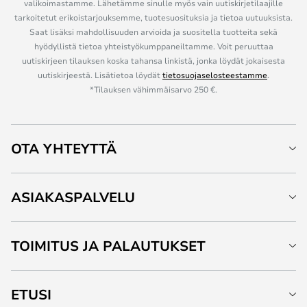
valikoimastamme. Lähetämme sinulle myös vain uutiskirjetilaajille
tarkoitetut erikoistarjouksemme, tuotesuosituksia ja tietoa uutuuksista.
Saat lisäksi mahdollisuuden arvioida ja suositella tuotteita sekä
hyödyllistä tietoa yhteistyökumppaneiltamme. Voit peruuttaa
uutiskirjeen tilauksen koska tahansa linkistä, jonka löydät jokaisesta
uutiskirjeestä. Lisätietoa löydät
tietosuojaselosteestamme
.
*Tilauksen vähimmäisarvo 250 €.
OTA YHTEYTTÄ
ASIAKASPALVELU
TOIMITUS JA PALAUTUKSET
ETUSI