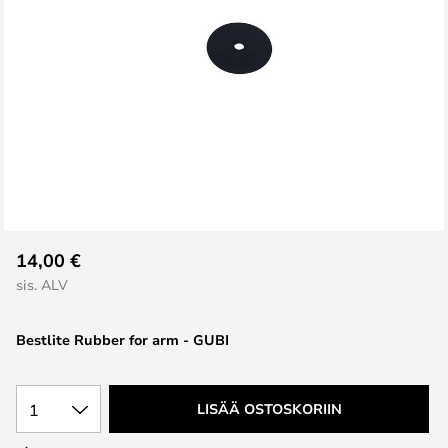
Skip
14,00 €
to
sis. ALV
the
beginning
Bestlite Rubber for arm - GUBI
of
the
images
1
LISÄÄ OSTOSKORIIN
gallery