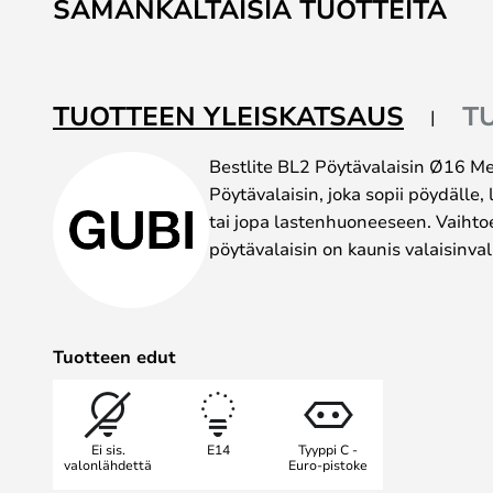
SAMANKALTAISIA TUOTTEITA
the
beginning
of
the
TUOTTEEN YLEISKATSAUS
T
images
gallery
Bestlite BL2 Pöytävalaisin Ø16 Mes
Pöytävalaisin, joka sopii pöydälle,
tai jopa lastenhuoneeseen. Vaiht
pöytävalaisin on kaunis valaisinval
Tuotteen edut
Ei sis.
E14
Tyyppi C -
valonlähdettä
Euro-pistoke