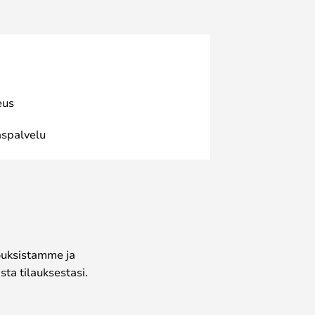
eus
spalvelu
jouksistamme ja
ta tilauksestasi.