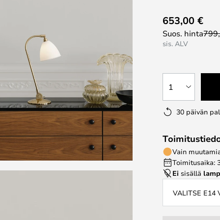
653,00 €
Suos. hinta
799
sis. ALV
1
30 päivän pa
Toimitustied
Vain muutamia 
Toimitusaika: 
Ei
sisällä
lamp
VALITSE E14