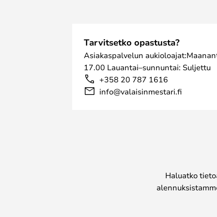
Tarvitsetko opastusta?
Asiakaspalvelun aukioloajat:Maanant
17.00 Lauantai–sunnuntai: Suljettu
+358 20 787 1616
info@valaisinmestari.fi
Haluatko tieto
alennuksistamme