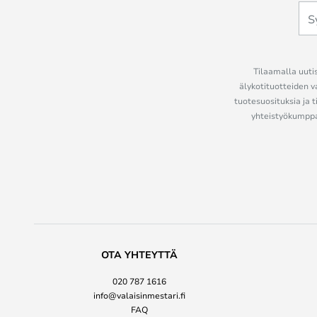
Tilaamalla uutis
älykotituotteiden v
tuotesuosituksia ja t
yhteistyökumppan
OTA YHTEYTTÄ
020 787 1616
info@valaisinmestari.fi
FAQ