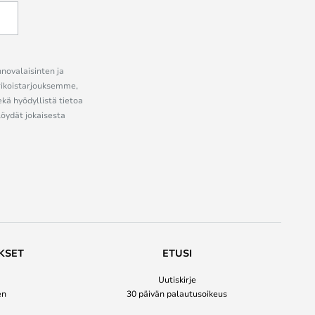
nnovalaisinten ja
erikoistarjouksemme,
ekä hyödyllistä tietoa
löydät jokaisesta
KSET
ETUSI
Uutiskirje
en
30 päivän palautusoikeus