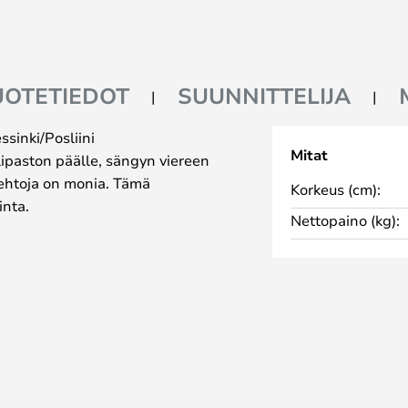
UOTETIEDOT
SUUNNITTELIJA
sinki/Posliini
Mitat
 lipaston päälle, sängyn viereen
oehtoja on monia. Tämä
Korkeus (cm):
inta.
Nettopaino (kg):