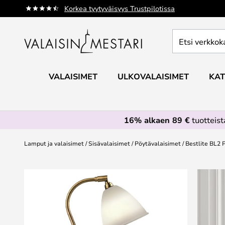
Skip
Korkea tyytyväisyys Trustpilotissa
to
Content
Etsi
verkkokaupan
valikoimasta...
VALAISIMET
ULKOVALAISIMET
KAT
16% alkaen 89 €
tuotteis
Lamput ja valaisimet
Sisävalaisimet
Pöytävalaisimet
Bestlite BL2 
Skip
to
the
end