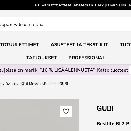
Varastotuotteet lähetetään 1 arkipäivän sisällä
TOTUULETTIMET
ASUSTEET JA TEKSTIILIT
TUO
TARJOUKSET
PROFESSIONAL
ta, joissa on merkki ”16 % LISÄALENNUSTA”
Katso tuotteet
Pöytävalaisin Ø16 Messinki/Posliini - GUBI
Bestlite BL2 P