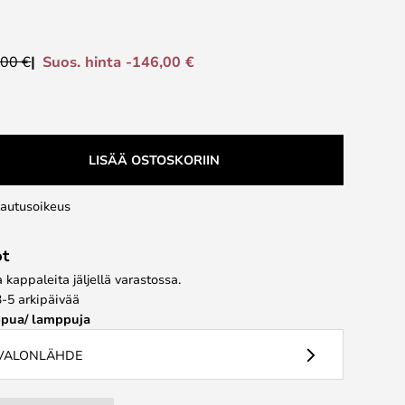
Suos. hinta -146,00 €
,00 €
LISÄÄ OSTOSKORIIN
lautusoikeus
ot
kappaleita jäljellä varastossa.
3-5 arkipäivää
pua/ lamppuja
 VALONLÄHDE