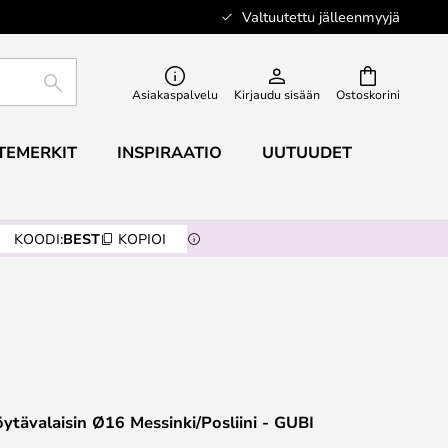
Valtuutettu jälleenmyyjä
ETSI
Asiakaspalvelu
Kirjaudu sisään
Ostoskorini
TEMERKIT
INSPIRAATIO
UUTUUDET
KOODI:
BEST
KOPIOI
öytävalaisin Ø16 Messinki/Posliini - GUBI