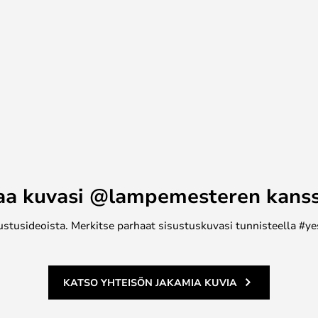
aa kuvasi @lampemesteren kans
ustusideoista. Merkitse parhaat sisustuskuvasi tunnisteella #ye
KATSO YHTEISÖN JAKAMIA KUVIA