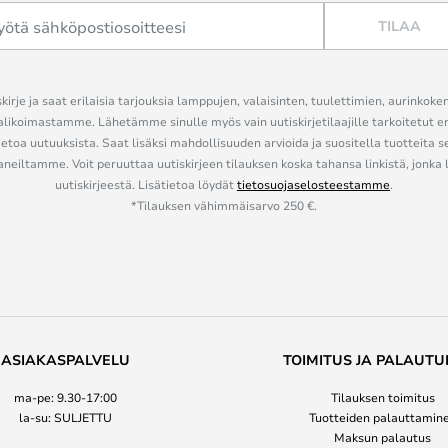
TILAA
kirje ja saat erilaisia tarjouksia lamppujen, valaisinten, tuulettimien, aurinkoke
alikoimastamme. Lähetämme sinulle myös vain uutiskirjetilaajille tarkoitetut 
ietoa uutuuksista. Saat lisäksi mahdollisuuden arvioida ja suositella tuotteita s
eiltamme. Voit peruuttaa uutiskirjeen tilauksen koska tahansa linkistä, jonka 
uutiskirjeestä. Lisätietoa löydät
tietosuojaselosteestamme
.
*Tilauksen vähimmäisarvo 250 €.
ASIAKASPALVELU
TOIMITUS JA PALAUTU
ma-pe: 9.30-17:00
Tilauksen toimitus
la-su: SULJETTU
Tuotteiden palauttamin
Maksun palautus