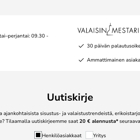
ai–perjantai: 09.30 -
30 päivän palautusoik
Ammattimainen asiaka
Uutiskirje
a ajankohtaisista sisustus- ja valaistustrendeistä, erikoistar
? Tilaamalla uutiskirjeemme saat
20 € alennusta*
seuraavas
Henkilöasiakkaat
Yritys