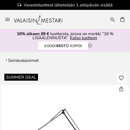
Varastotuotteet lähetetään 1 arkipäivän sisällä
Skip
to
Content
16% alkaen 89 €
tuotteista, joissa on merkki ”16 %
LISÄALENNUSTA”
Katso tuotteet
KOODI:
BEST
KOPIOI
Seinävalaisimet
Skip
SUMMER DEAL
to
the
end
of
the
images
gallery