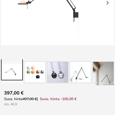
Skip
397,00 €
to
Suos. hinta -100,00 €
Suos. hinta
497,00 €
the
sis. ALV
beginning
of