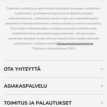
Tilaamalla uutiskirje ja saat erilaisia tarjouksia lamppujen, valaisinten,
tuulettimien, aurinkokennovalaisinten ja älykotituotteiden
valikoimastamme. Lähetämme sinulle myös vain uutiskirjetilaajille
tarkoitetut erikoistarjouksemme, tuotesuosituksia ja tietoa uutuuksista.
Saat lisäksi mahdollisuuden arvioida ja suositella tuotteita sekä
hyödyllistä tietoa yhteistyökumppaneiltamme. Voit peruuttaa
uutiskirjeen tilauksen koska tahansa linkistä, jonka löydät jokaisesta
uutiskirjeestä. Lisätietoa löydät
tietosuojaselosteestamme
.
*Tilauksen vähimmäisarvo 250 €.
OTA YHTEYTTÄ
ASIAKASPALVELU
TOIMITUS JA PALAUTUKSET