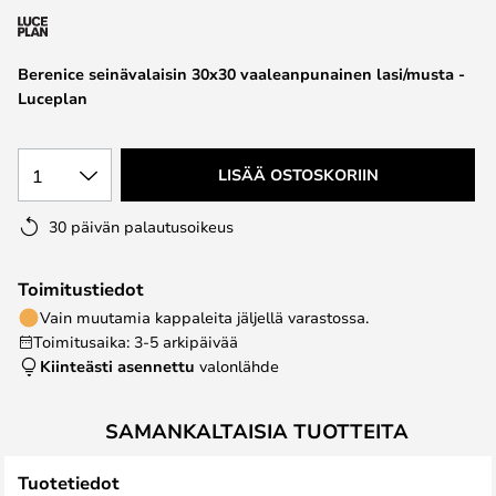
the
images
Berenice seinävalaisin 30x30 vaaleanpunainen lasi/musta -
gallery
Luceplan
1
LISÄÄ OSTOSKORIIN
30 päivän palautusoikeus
Toimitustiedot
Vain muutamia kappaleita jäljellä varastossa.
Toimitusaika: 3-5 arkipäivää
Kiinteästi asennettu
valonlähde
SAMANKALTAISIA TUOTTEITA
Tuotetiedot