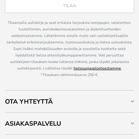
TILAA
Tilaamalla uutiskirje ja saat erilaisia tarjouksia lamppujen, valaisinten,
tuulettimien, aurinkokennovalaisinten ja älykotituotteiden
valikoimastamme. Lähetämme sinulle myös vain uutiskirjetilaajille
tarkoitetut erikoistarjouksemme, tuotesuosituksia ja tietoa uutuuksista.
Saat lisäksi mahdollisuuden arvioida ja suositella tuotteita sekä
hyödyllistä tietoa yhteistyökumppaneiltamme. Voit peruuttaa
uutiskirjeen tilauksen koska tahansa linkistä, jonka löydät jokaisesta
uutiskirjeestä. Lisätietoa löydät
tietosuojaselosteestamme
.
*Tilauksen vähimmäisarvo 250 €.
OTA YHTEYTTÄ
ASIAKASPALVELU