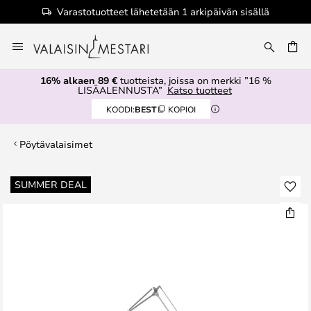
Varastotuotteet lähetetään 1 arkipäivän sisällä
Skip
to
Content
16% alkaen 89 €
tuotteista, joissa on merkki ”16 %
LISÄALENNUSTA”
Katso tuotteet
KOODI:
BEST
KOPIOI
Pöytävalaisimet
Skip
SUMMER DEAL
to
the
end
of
the
images
gallery