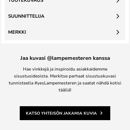
TUOTEKUVAUS
SUUNNITTELIJA
MERKKI
Jaa kuvasi @lampemesteren kanssa
Hae vinkkejä ja inspiroidu asiakkaidemme
sisustusideoista. Merkitse parhaat sisustuskuvasi
tunnisteella #yesLampemesteren ja saatat nähdä kotisi
täällä!
KATSO YHTEISÖN JAKAMIA KUVIA