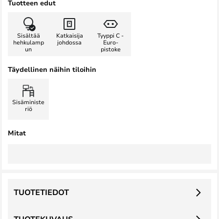
Tuotteen edut
Sisältää
Katkaisija
Tyyppi C -
hehkulamp
johdossa
Euro-
un
pistoke
Täydellinen näihin tiloihin
Sisäministe
riö
Mitat
TUOTETIEDOT