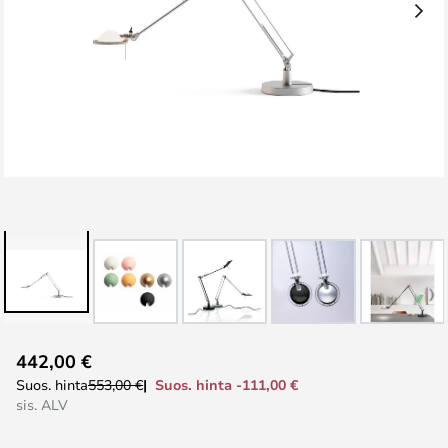
Skip
442,00 €
to
Suos. hinta -111,00 €
Suos. hinta
553,00 €
the
sis. ALV
beginning
of