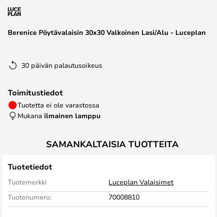
the
images
Berenice Pöytävalaisin 30x30 Valkoinen Lasi/Alu - Luceplan
gallery
30 päivän palautusoikeus
Toimitustiedot
Tuotetta ei ole varastossa
Mukana
ilmainen lamppu
SAMANKALTAISIA TUOTTEITA
Tuotetiedot
Tuotemerkki
Luceplan Valaisimet
Tuotenumero:
70008810