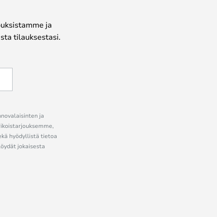
jouksistamme ja
ta tilauksestasi.
nnovalaisinten ja
erikoistarjouksemme,
ekä hyödyllistä tietoa
löydät jokaisesta