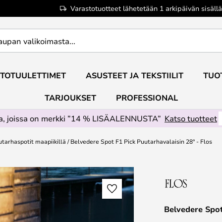
Varastotuotteet lähetetään 1 arkipäivän sisällä
TOTUULETTIMET
ASUSTEET JA TEKSTIILIT
TUO
TARJOUKSET
PROFESSIONAL
ta, joissa on merkki ”14 % LISÄALENNUSTA”
Katso tuotteet
tarhaspotit maapiikillä
Belvedere Spot F1 Pick Puutarhavalaisin 28° - Flos
Belvedere Spot