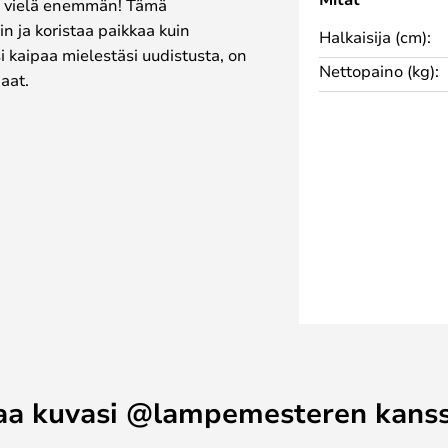
 ja vielä enemmän! Tämä
iin ja koristaa paikkaa kuin
Halkaisija (cm):
si kaipaa mielestäsi uudistusta, on
Nettopaino (kg):
paat.
aa kuvasi @lampemesteren kans