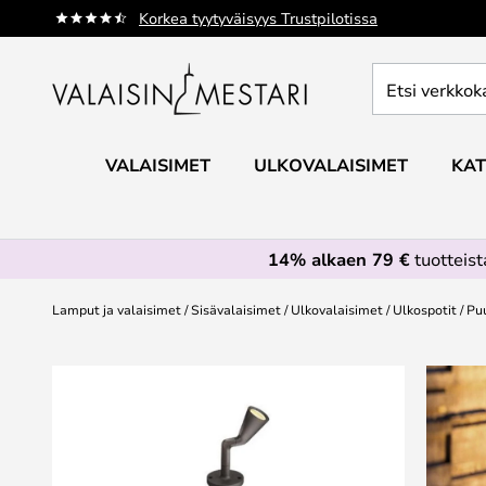
Skip
Korkea tyytyväisyys Trustpilotissa
to
Content
Etsi
verkkokaupan
valikoimasta...
VALAISIMET
ULKOVALAISIMET
KAT
14% alkaen 79 €
tuotteis
Lamput ja valaisimet
Sisävalaisimet
Ulkovalaisimet
Ulkospotit
Puu
Skip
to
the
end