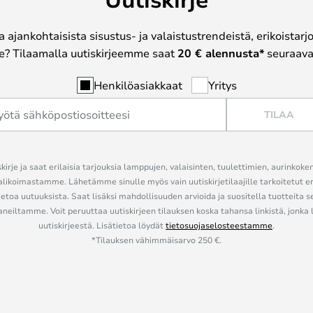
a ajankohtaisista sisustus- ja valaistustrendeistä, erikoistar
? Tilaamalla uutiskirjeemme saat
20 € alennusta*
seuraavas
Henkilöasiakkaat
Yritys
TILAA
kirje ja saat erilaisia tarjouksia lamppujen, valaisinten, tuulettimien, aurinkoke
alikoimastamme. Lähetämme sinulle myös vain uutiskirjetilaajille tarkoitetut 
ietoa uutuuksista. Saat lisäksi mahdollisuuden arvioida ja suositella tuotteita s
eiltamme. Voit peruuttaa uutiskirjeen tilauksen koska tahansa linkistä, jonka 
uutiskirjeestä. Lisätietoa löydät
tietosuojaselosteestamme
.
*Tilauksen vähimmäisarvo 250 €.