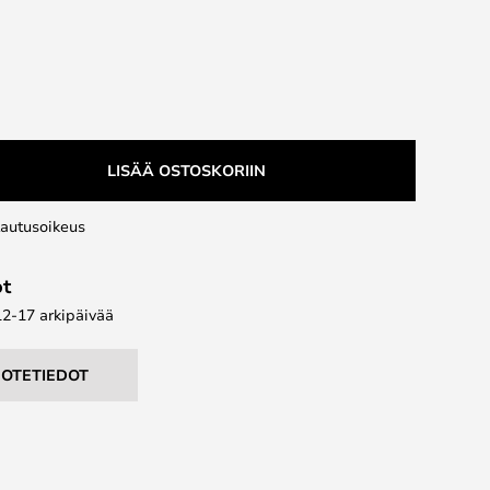
LISÄÄ OSTOSKORIIN
lautusoikeus
ot
12-17 arkipäivää
UOTETIEDOT