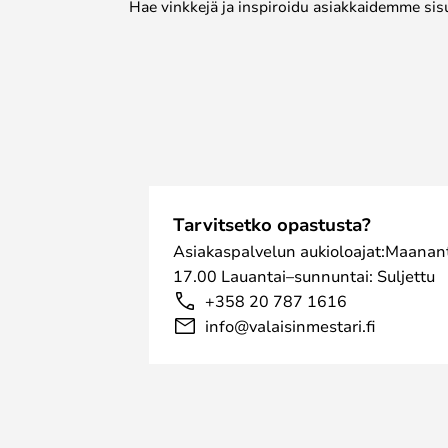
Hae vinkkejä ja inspiroidu asiakkaidemme sis
Tarvitsetko opastusta?
Asiakaspalvelun aukioloajat:Maanant
17.00 Lauantai–sunnuntai: Suljettu
+358 20 787 1616
info@valaisinmestari.fi