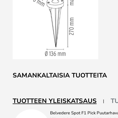
Skip
to
SAMANKALTAISIA TUOTTEITA
the
beginning
of
the
TUOTTEEN YLEISKATSAUS
T
images
gallery
Belvedere Spot F1 Pick Puutarhava