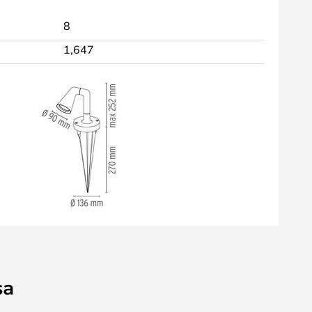
8
1,647
sa