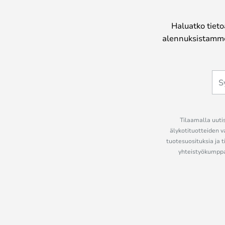
Haluatko tieto
alennuksistamme
Tilaamalla uutis
älykotituotteiden v
tuotesuosituksia ja t
yhteistyökumppan