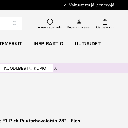
Valtuutettu jälleenmyyjä
ETSI
Asiakaspalvelu
Kirjaudu sisään
Ostoskorini
TEMERKIT
INSPIRAATIO
UUTUUDET
KOODI:
BEST
KOPIOI
 F1 Pick Puutarhavalaisin 28° - Flos