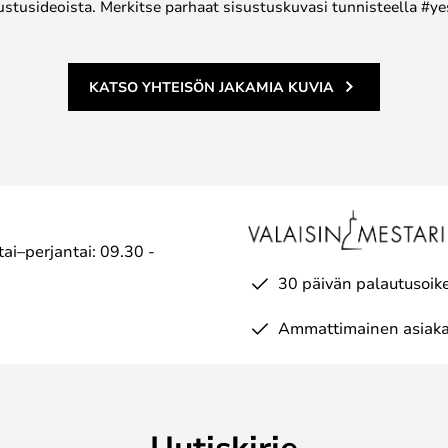
ustusideoista. Merkitse parhaat sisustuskuvasi tunnisteella #ye
KATSO YHTEISÖN JAKAMIA KUVIA
ai–perjantai: 09.30 -
30 päivän palautusoik
Ammattimainen asiaka
Uutiskirje