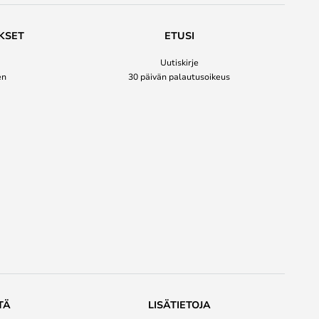
KSET
ETUSI
Uutiskirje
en
30 päivän palautusoikeus
TÄ
LISÄTIETOJA