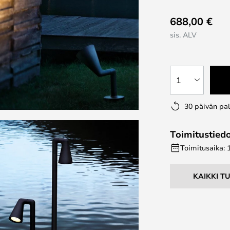
688,00 €
sis. ALV
1
30 päivän pa
Toimitustied
Toimitusaika: 
KAIKKI T