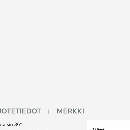
UOTETIEDOT
MERKKI
laisin 36°
Mitat