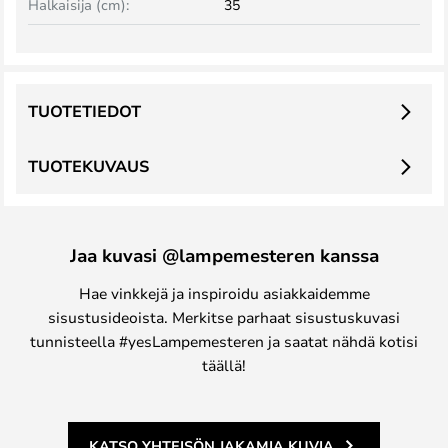
Halkaisija (cm):
35
TUOTETIEDOT
TUOTEKUVAUS
Jaa kuvasi @lampemesteren kanssa
Hae vinkkejä ja inspiroidu asiakkaidemme
sisustusideoista. Merkitse parhaat sisustuskuvasi
tunnisteella #yesLampemesteren ja saatat nähdä kotisi
täällä!
KATSO YHTEISÖN JAKAMIA KUVIA