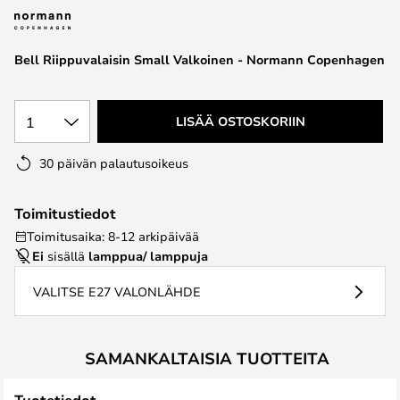
the
images
Bell Riippuvalaisin Small Valkoinen - Normann Copenhagen
gallery
1
LISÄÄ OSTOSKORIIN
30 päivän palautusoikeus
Toimitustiedot
Toimitusaika: 8-12 arkipäivää
Ei
sisällä
lamppua/ lamppuja
VALITSE E27 VALONLÄHDE
SAMANKALTAISIA TUOTTEITA