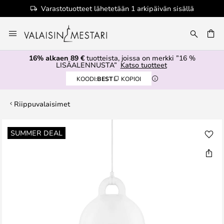
Varastotuotteet lähetetään 1 arkipäivän sisällä
Skip
to
Content
16% alkaen 89 €
tuotteista, joissa on merkki ”16 %
LISÄALENNUSTA”
Katso tuotteet
KOODI:
BEST
KOPIOI
Riippuvalaisimet
Skip
SUMMER DEAL
to
the
end
of
the
images
gallery