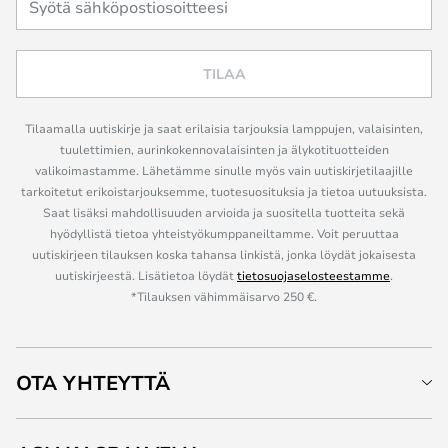
TILAA
Tilaamalla uutiskirje ja saat erilaisia tarjouksia lamppujen, valaisinten,
tuulettimien, aurinkokennovalaisinten ja älykotituotteiden
valikoimastamme. Lähetämme sinulle myös vain uutiskirjetilaajille
tarkoitetut erikoistarjouksemme, tuotesuosituksia ja tietoa uutuuksista.
Saat lisäksi mahdollisuuden arvioida ja suositella tuotteita sekä
hyödyllistä tietoa yhteistyökumppaneiltamme. Voit peruuttaa
uutiskirjeen tilauksen koska tahansa linkistä, jonka löydät jokaisesta
uutiskirjeestä. Lisätietoa löydät
tietosuojaselosteestamme
.
*Tilauksen vähimmäisarvo 250 €.
OTA YHTEYTTÄ