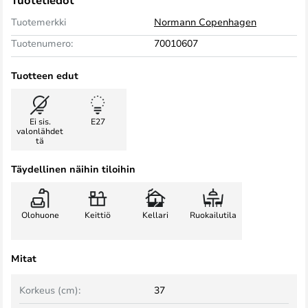
Tuotetiedot
Tuotemerkki
Normann Copenhagen
Tuotenumero:
70010607
Tuotteen edut
Ei sis.
E27
valonlähdet
tä
Täydellinen näihin tiloihin
Olohuone
Keittiö
Kellari
Ruokailutila
Mitat
Korkeus (cm):
37