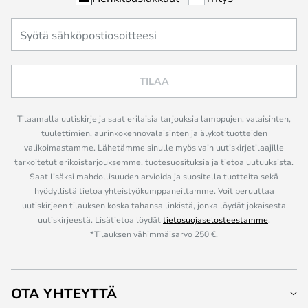
TILAA
Tilaamalla uutiskirje ja saat erilaisia tarjouksia lamppujen, valaisinten,
tuulettimien, aurinkokennovalaisinten ja älykotituotteiden
valikoimastamme. Lähetämme sinulle myös vain uutiskirjetilaajille
tarkoitetut erikoistarjouksemme, tuotesuosituksia ja tietoa uutuuksista.
Saat lisäksi mahdollisuuden arvioida ja suositella tuotteita sekä
hyödyllistä tietoa yhteistyökumppaneiltamme. Voit peruuttaa
uutiskirjeen tilauksen koska tahansa linkistä, jonka löydät jokaisesta
uutiskirjeestä. Lisätietoa löydät
tietosuojaselosteestamme
.
*Tilauksen vähimmäisarvo 250 €.
OTA YHTEYTTÄ