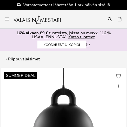
Varastotuotteet lähetetään 1 arkipäivän sisällä
Skip
to
Content
16% alkaen 89 €
tuotteista, joissa on merkki ”16 %
LISÄALENNUSTA”
Katso tuotteet
KOODI:
BEST
KOPIOI
Riippuvalaisimet
Skip
SUMMER DEAL
to
the
end
of
the
images
gallery