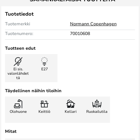
Tuotetiedot
Tuotemerkki
Normann Copenhagen
Tuotenumero:
70010608
Tuotteen edut
Ei sis.
E27
valonlähdet
tä
Täydellinen näihin tiloihin
Olohuone
Keittiö
Kellari
Ruokailutila
Mitat