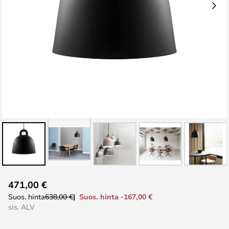
Skip
471,00 €
to
Suos. hinta -167,00 €
Suos. hinta
638,00 €
the
sis. ALV
beginning
of