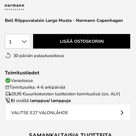
the
images
Bell Riippuvalaisin Large Musta - Normann Copenhagen
gallery
1
LISÄÄ OSTOSKORIIN
30 päivän palautusoikeus
Toimitustiedot
Varastossa
Toimitusaika: 4-6 arkipäivää
29,95 €
suurikokoisten tuotteiden toimituslisä (sis. ALV)
Ei
sisällä
lamppua/ lamppuja
VALITSE E27 VALONLÄHDE
SAMANKALTAISIA TUOTTEITA