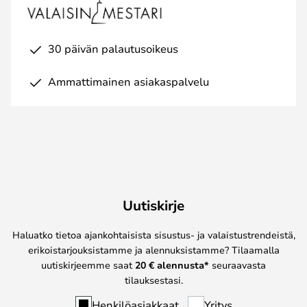
30 päivän palautusoikeus
Ammattimainen asiakaspalvelu
Uutiskirje
Haluatko tietoa ajankohtaisista sisustus- ja valaistustrendeistä,
erikoistarjouksistamme ja alennuksistamme? Tilaamalla
uutiskirjeemme saat
20 € alennusta*
seuraavasta
tilauksestasi.
Henkilöasiakkaat
Yritys