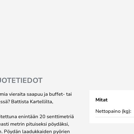
UOTETIEDOT
mia vieraita saapuu ja buffet- tai
Mitat
ssä? Battista Kartellilta,
Nettopaino (kg):
itettuna enintään 20 senttimetriä
asti metrin pituiseksi pöydäksi,
avan. Pöydän laadukkaiden pyörien