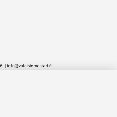
16
info@valaisinmestari.fi
972,00 €
LISÄÄ OSTOSKORIIN