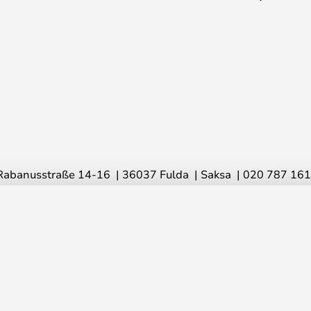
Rabanusstraße 14-16
36037 Fulda
Saksa
020 787 16
© 2026 Lampemesteren GmbH