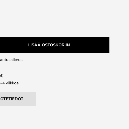
LISÄÄ OSTOSKORIIN
lautusoikeus
ot
3-4 viikkoa
UOTETIEDOT