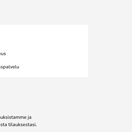
eus
spalvelu
jouksistamme ja
ta tilauksestasi.