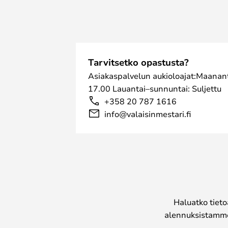
Tarvitsetko opastusta?
Asiakaspalvelun aukioloajat:Maanant
17.00 Lauantai–sunnuntai: Suljettu
+358 20 787 1616
info@valaisinmestari.fi
Haluatko tieto
alennuksistamme