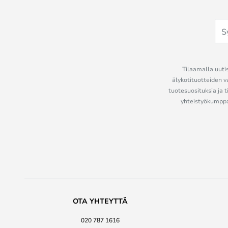
Tilaamalla uutis
älykotituotteiden v
tuotesuosituksia ja t
yhteistyökumppan
OTA YHTEYTTÄ
020 787 1616