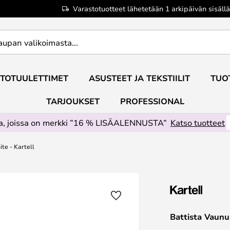
Varastotuotteet lähetetään 1 arkipäivän sisällä
TOTUULETTIMET
ASUSTEET JA TEKSTIILIT
TUO
TARJOUKSET
PROFESSIONAL
ta, joissa on merkki ”16 % LISÄALENNUSTA”
Katso tuotteet
te - Kartell
Battista Vaunu