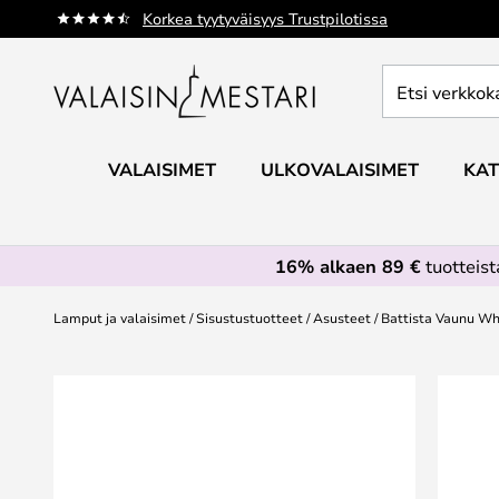
Skip
Korkea tyytyväisyys Trustpilotissa
to
Content
Etsi
verkkokaupan
valikoimasta...
VALAISIMET
ULKOVALAISIMET
KAT
16% alkaen 89 €
tuotteis
Lamput ja valaisimet
Sisustustuotteet
Asusteet
Battista Vaunu Whi
Skip
to
the
end