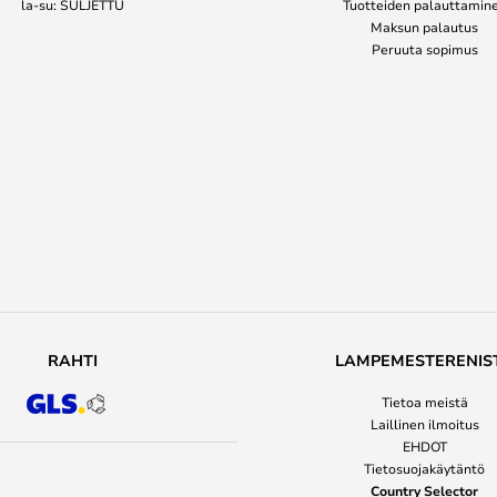
la-su: SULJETTU
Tuotteiden palauttamin
Maksun palautus
Peruuta sopimus
RAHTI
LAMPEMESTERENIS
Tietoa meistä
Laillinen ilmoitus
EHDOT
Tietosuojakäytäntö
Country Selector