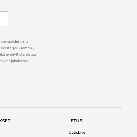
nnovalaisinten ja
erikoistarjouksemme,
ekä hyödyllistä tietoa
löydät jokaisesta
KSET
ETUSI
Uutiskirje