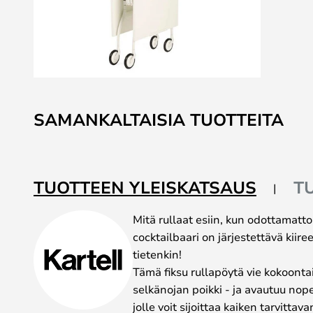
Skip
to
SAMANKALTAISIA TUOTTEITA
the
beginning
of
the
TUOTTEEN YLEISKATSAUS
T
images
gallery
Mitä rullaat esiin, kun odottamatto
cocktailbaari on järjestettävä kiiree
tietenkin!
Tämä fiksu rullapöytä vie kokoonta
selkänojan poikki - ja avautuu nope
jolle voit sijoittaa kaiken tarvitt