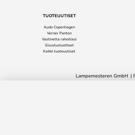
TUOTEUUTISET
Audo Copenhagen
Verner Panton
Vastinetta rahoillesi
Sisustustuotteet
Kaikki tuoteuutiset
Lampemesteren GmbH
Battista Vaunu White - Kartell
Toimitusaika: 3-4 viikkoa