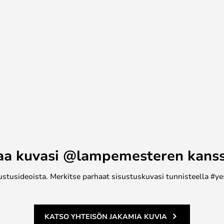
lasit ja astiat on helppo viedä
aa kuvasi @lampemesteren kans
ustusideoista. Merkitse parhaat sisustuskuvasi tunnisteella #ye
KATSO YHTEISÖN JAKAMIA KUVIA