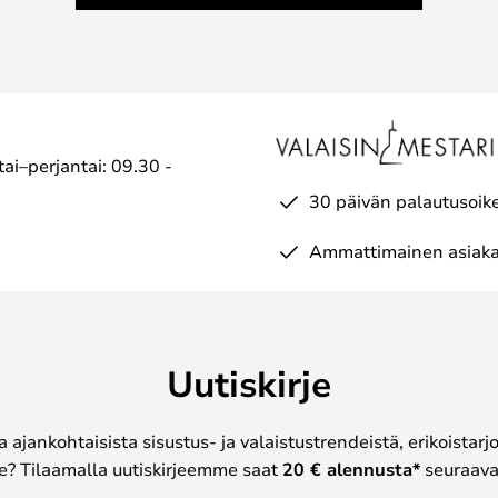
ai–perjantai: 09.30 -
30 päivän palautusoik
Ammattimainen asiaka
Uutiskirje
a ajankohtaisista sisustus- ja valaistustrendeistä, erikoistar
? Tilaamalla uutiskirjeemme saat
20 € alennusta*
seuraavas