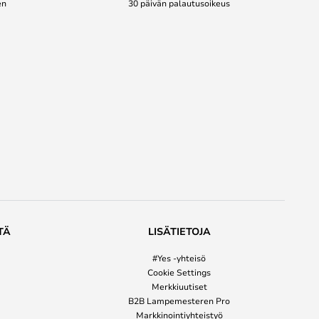
en
30 päivän palautusoikeus
TÄ
LISÄTIETOJA
#Yes -yhteisö
Cookie Settings
Merkkiuutiset
B2B Lampemesteren Pro
Markkinointiyhteistyö