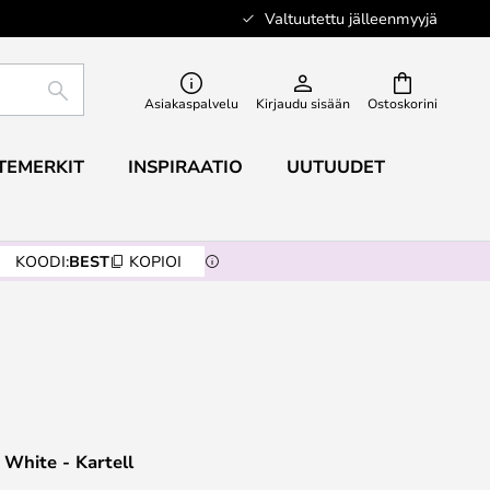
Valtuutettu jälleenmyyjä
ETSI
Asiakaspalvelu
Kirjaudu sisään
Ostoskorini
TEMERKIT
INSPIRAATIO
UUTUUDET
KOODI:
BEST
KOPIOI
 White - Kartell