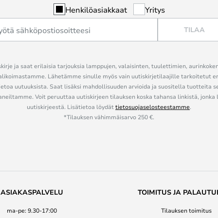
Henkilöasiakkaat
Yritys
TILAA
kirje ja saat erilaisia tarjouksia lamppujen, valaisinten, tuulettimien, aurinkoke
alikoimastamme. Lähetämme sinulle myös vain uutiskirjetilaajille tarkoitetut 
ietoa uutuuksista. Saat lisäksi mahdollisuuden arvioida ja suositella tuotteita s
eiltamme. Voit peruuttaa uutiskirjeen tilauksen koska tahansa linkistä, jonka 
uutiskirjeestä. Lisätietoa löydät
tietosuojaselosteestamme
.
*Tilauksen vähimmäisarvo 250 €.
ASIAKASPALVELU
TOIMITUS JA PALAUTU
ma-pe: 9.30-17:00
Tilauksen toimitus