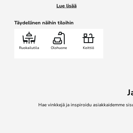
ansiosta käytetyt ruokailuvälineet, 
Lue lisää
nopeasti pois, kun juhlat ovat ohi.
Täydellinen näihin tiloihin
Ruokailutila
Olohuone
Keittiö
J
Hae vinkkejä ja inspiroidu asiakkaidemme sis