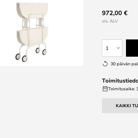
972,00 €
sis. ALV
1
30 päivän pa
Toimitustied
Toimitusaika: 
KAIKKI T