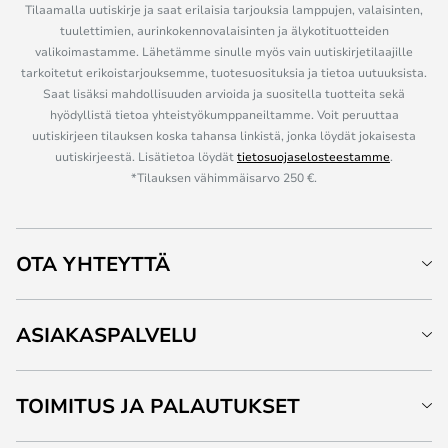
Tilaamalla uutiskirje ja saat erilaisia tarjouksia lamppujen, valaisinten,
tuulettimien, aurinkokennovalaisinten ja älykotituotteiden
valikoimastamme. Lähetämme sinulle myös vain uutiskirjetilaajille
tarkoitetut erikoistarjouksemme, tuotesuosituksia ja tietoa uutuuksista.
Saat lisäksi mahdollisuuden arvioida ja suositella tuotteita sekä
hyödyllistä tietoa yhteistyökumppaneiltamme. Voit peruuttaa
uutiskirjeen tilauksen koska tahansa linkistä, jonka löydät jokaisesta
uutiskirjeestä. Lisätietoa löydät
tietosuojaselosteestamme
.
*Tilauksen vähimmäisarvo 250 €.
OTA YHTEYTTÄ
ASIAKASPALVELU
TOIMITUS JA PALAUTUKSET