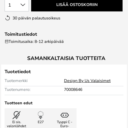
1
LISÄÄ OSTOSKORIIN
30 päivän palautusoikeus
Toimitustiedot
Toimitusaika: 8-12 arkipäivää
SAMANKALTAISIA TUOTTEITA
Tuotetiedot
Tuotemerkki
Design By Us Valaisimet
Tuotenumero:
70008646
Tuotteen edut
Ei sis.
E27
Tyyppi C -
valonlähdet
Euro-