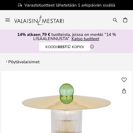
Varastotuotteet lähetetään 1 arkipäivän sisällä
Skip
to
Content
14% alkaen 79 €
tuotteista, joissa on merkki ”14 %
LISÄALENNUSTA”
Katso tuotteet
KOODI:
BEST
KOPIOI
Pöytävalaisimet
Skip
to
the
end
of
the
images
gallery