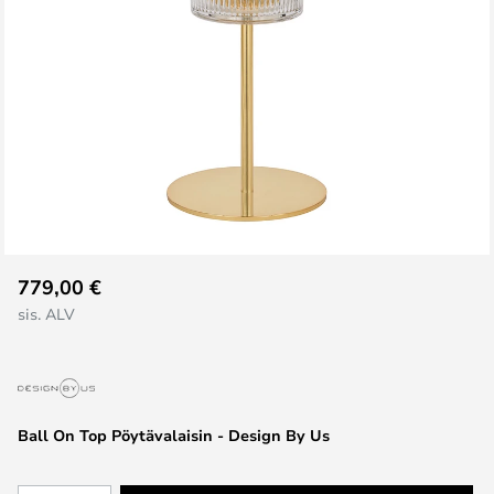
Skip
779,00 €
to
sis. ALV
the
beginning
of
the
images
Ball On Top Pöytävalaisin - Design By Us
gallery