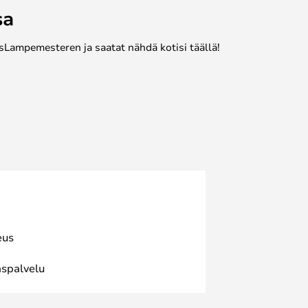
sa
sLampemesteren ja saatat nähdä kotisi täällä!
eus
spalvelu