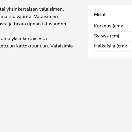
tai yksinkertaisen valaisimen,
Mitat
 mainio valinta. Valaisimen
osta ja takaa upean istuvuuden
Korkeus (cm):
Syvyys (cm):
 aina yksinkertaisesta
tettuun kattokruunuun. Valaisimia
Halkaisija (cm):
an valaisimien kanssa, jotka
on.
nen perustama belgialainen
kokemusta valaisualalta.
ttomia röyhelöitä. Valaisimet
teoksilta, jotka tarjoavat
 välisen vuorovaikutuksen.