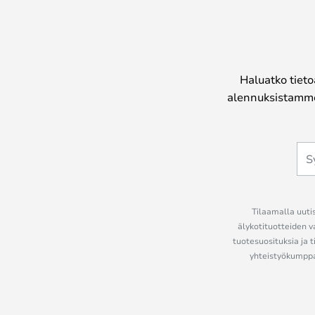
Haluatko tieto
alennuksistamme
Tilaamalla uutis
älykotituotteiden v
tuotesuosituksia ja t
yhteistyökumppan