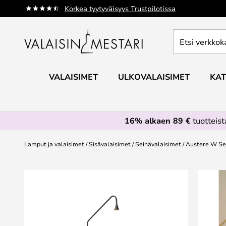
Skip
Korkea tyytyväisyys Trustpilotissa
to
Content
Etsi
verkkokaupan
valikoimasta...
VALAISIMET
ULKOVALAISIMET
KAT
16% alkaen 89 €
tuotteis
Lamput ja valaisimet
Sisävalaisimet
Seinävalaisimet
Austere W Sei
Skip
to
the
end