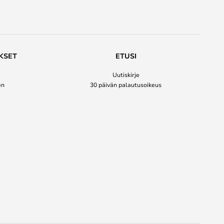
KSET
ETUSI
Uutiskirje
en
30 päivän palautusoikeus