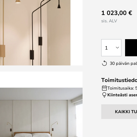
1 023,00 €
sis. ALV
1
30 päivän pa
Toimitustied
Toimitusaika: 
Kiinteästi as
KAIKKI T