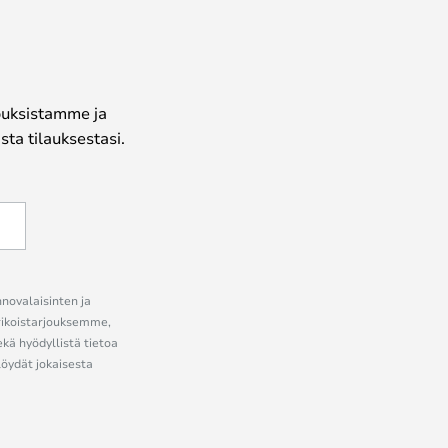
jouksistamme ja
ta tilauksestasi.
nnovalaisinten ja
erikoistarjouksemme,
ekä hyödyllistä tietoa
löydät jokaisesta