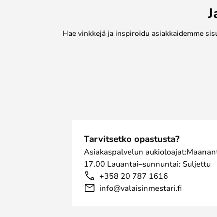
J
Hae vinkkejä ja inspiroidu asiakkaidemme sis
Tarvitsetko opastusta?
Asiakaspalvelun aukioloajat:Maanant
17.00 Lauantai–sunnuntai: Suljettu
+358 20 787 1616
info@valaisinmestari.fi