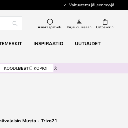
Valtuutettu jälleenmyyjä
ETSI
Asiakaspalvelu
Kirjaudu sisään
Ostoskorini
TEMERKIT
INSPIRAATIO
UUTUUDET
KOODI:
BEST
KOPIOI
ävalaisin Musta - Trizo21