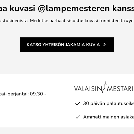
aa kuvasi @lampemesteren kans
ustusideoista. Merkitse parhaat sisustuskuvasi tunnisteella #ye
KATSO YHTEISÖN JAKAMIA KUVIA
ai–perjantai: 09.30 -
30 päivän palautusoik
Ammattimainen asiaka