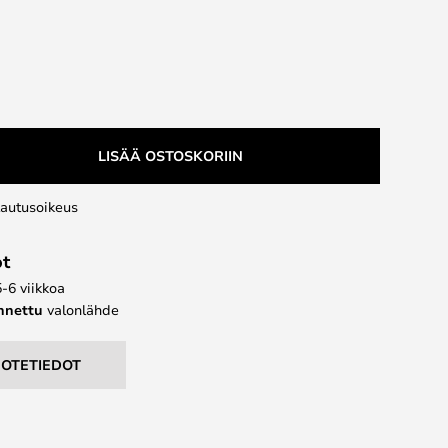
LISÄÄ OSTOSKORIIN
lautusoikeus
ot
5-6 viikkoa
ennettu
valonlähde
UOTETIEDOT