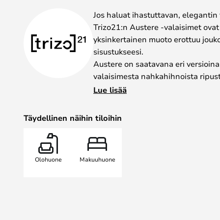
gallery
Jos haluat ihastuttavan, elegantin 
Trizo21:n Austere -valaisimet ovat
yksinkertainen muoto erottuu jouk
sisustukseesi.
Austere on saatavana eri versioina
valaisimesta nahkahihnoista ripus
voidaan yhdistellä muiden kokoelm
Lue lisää
yhdessä tarjoavat miellyttävän val
Trizo21 on v. 2001 Bruno van Mee
Täydellinen näihin tiloihin
yritys. Van Meenellä on runsaasti 
Trizo21 -valaisimissa ei ole tarpee
näyttävät arkkitehtuurisilta mestari
Olohuone
Makuuhuone
täydellisen muodon ja toimivuuden