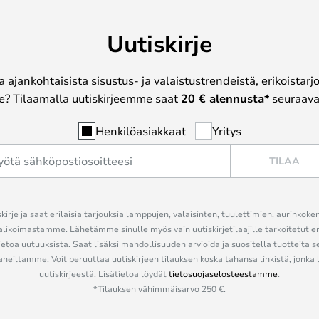
Uutiskirje
a ajankohtaisista sisustus- ja valaistustrendeistä, erikoistar
? Tilaamalla uutiskirjeemme saat
20 € alennusta*
seuraavas
Henkilöasiakkaat
Yritys
TILAA
kirje ja saat erilaisia tarjouksia lamppujen, valaisinten, tuulettimien, aurinkoke
alikoimastamme. Lähetämme sinulle myös vain uutiskirjetilaajille tarkoitetut 
ietoa uutuuksista. Saat lisäksi mahdollisuuden arvioida ja suositella tuotteita s
eiltamme. Voit peruuttaa uutiskirjeen tilauksen koska tahansa linkistä, jonka 
uutiskirjeestä. Lisätietoa löydät
tietosuojaselosteestamme
.
*Tilauksen vähimmäisarvo 250 €.