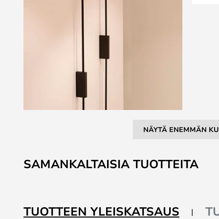
NÄYTÄ ENEMMÄN KU
Skip
to
SAMANKALTAISIA TUOTTEITA
the
beginning
of
the
TUOTTEEN YLEISKATSAUS
T
images