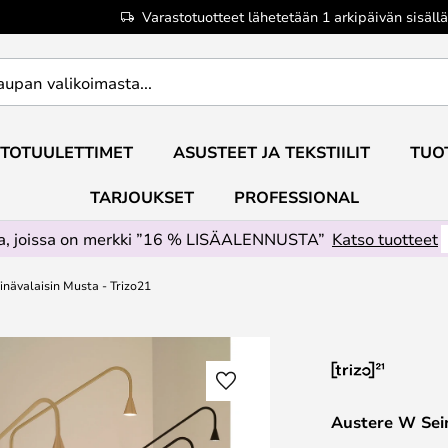
Varastotuotteet lähetetään 1 arkipäivän sisällä
TOTUULETTIMET
ASUSTEET JA TEKSTIILIT
TUO
TARJOUKSET
PROFESSIONAL
ta, joissa on merkki ”16 % LISÄALENNUSTA”
Katso tuotteet
nävalaisin Musta - Trizo21
Austere W Sein