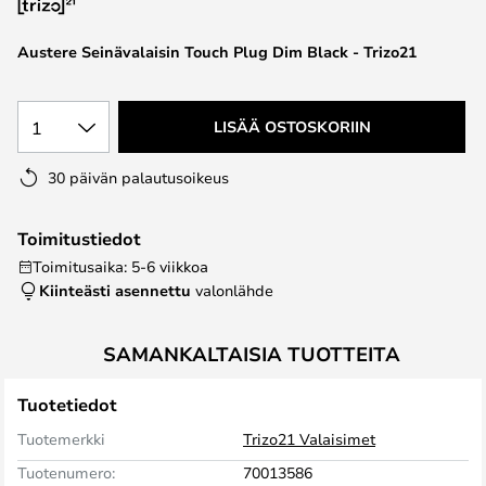
the
images
Austere Seinävalaisin Touch Plug Dim Black - Trizo21
gallery
1
LISÄÄ OSTOSKORIIN
30 päivän palautusoikeus
Toimitustiedot
Toimitusaika: 5-6 viikkoa
Kiinteästi asennettu
valonlähde
SAMANKALTAISIA TUOTTEITA
Tuotetiedot
Tuotemerkki
Trizo21 Valaisimet
Tuotenumero:
70013586