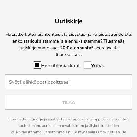
Uutiskirje
Haluatko tietoa ajankohtaisista sisustus- ja valaistustrendeistä,
erikoistarjouksistamme ja alennuksistamme? Tilaamalla
uutiskirjeemme saat
20 € alennusta*
seuraavasta
tilauksestasi.
Henkilöasiakkaat
Yritys
TILAA
Tilaamalla uutiskirje ja saat erilaisia tarjouksia lamppujen, valaisinten,
tuulettimien, aurinkokennovalaisinten ja älykotituotteiden
valikoimastamme. Lähetämme sinulle myös vain uutiskirjetilaajille