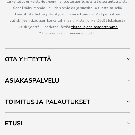
tarkoitetut erikoistarjouksemme, tuotesuosituksia ja tietoa uutuuksista.
Saat lisäksi mahdollisuuden arvioida ja suositella tuotteita sekä
hyödyllistä tietoa yhteistyökumppaneiltamme. Voit peruuttaa
uutiskirjeen tilauksen koska tahansa linkistä, jonka löydät jokaisesta
uutiskirjeestä. Lisätietoa löydät
tietosuojaselosteestamme
.
*Tilauksen vähimmäisarvo 250 €.
OTA YHTEYTTÄ
ASIAKASPALVELU
TOIMITUS JA PALAUTUKSET
ETUSI