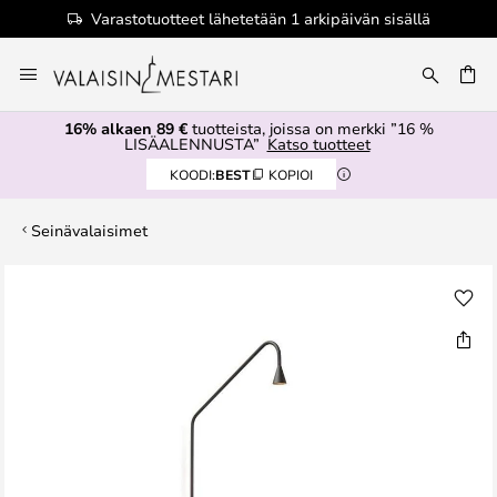
Varastotuotteet lähetetään 1 arkipäivän sisällä
Skip
to
Content
16% alkaen 89 €
tuotteista, joissa on merkki ”16 %
LISÄALENNUSTA”
Katso tuotteet
KOODI:
BEST
KOPIOI
Seinävalaisimet
Skip
to
the
end
of
the
images
gallery