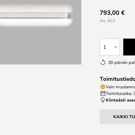
793,00 €
sis. ALV
1
30 päivän pa
Toimitustied
Vain muutamia 
Toimitusaika: 
Kiinteästi as
KAIKKI T