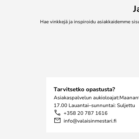
J
Hae vinkkejä ja inspiroidu asiakkaidemme sis
Tarvitsetko opastusta?
Asiakaspalvelun aukioloajat:Maanant
17.00 Lauantai–sunnuntai: Suljettu
+358 20 787 1616
info@valaisinmestari.fi