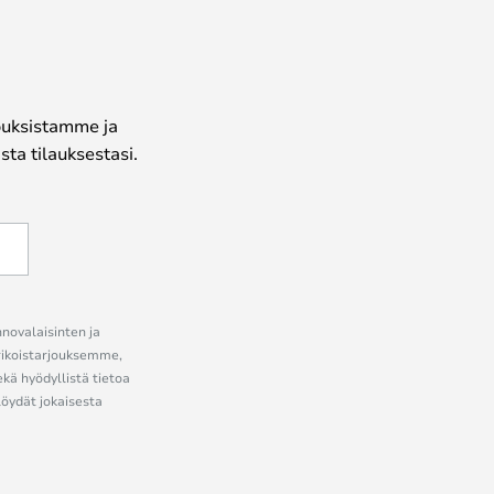
jouksistamme ja
ta tilauksestasi.
nnovalaisinten ja
erikoistarjouksemme,
ekä hyödyllistä tietoa
löydät jokaisesta