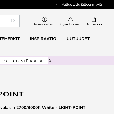
Valtuutettu jälleenmyyjä
ETSI
Asiakaspalvelu
Kirjaudu sisään
Ostoskorini
TEMERKIT
INSPIRAATIO
UUTUUDET
KOODI:
BEST
KOPIOI
valaisin 2700/3000K White - LIGHT-POINT