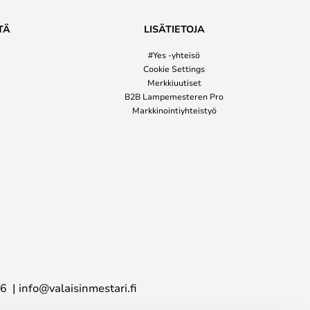
TÄ
LISÄTIETOJA
#Yes -yhteisö
Cookie Settings
Merkkiuutiset
B2B Lampemesteren Pro
Markkinointiyhteistyö
16
info@valaisinmestari.fi