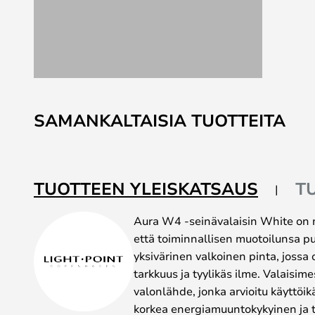
Skip
to
SAMANKALTAISIA TUOTTEITA
the
beginning
of
the
TUOTTEEN YLEISKATSAUS
T
images
gallery
Aura W4 -seinävalaisin White on m
että toiminnallisen muotoilunsa pu
yksivärinen valkoinen pinta, jossa 
tarkkuus ja tyylikäs ilme. Valaisi
valonlähde, jonka arvioitu käyttöik
korkea energiamuuntokykyinen ja 