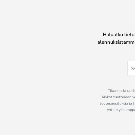
Haluatko tieto
alennuksistamme
Tilaamalla uutis
älykotituotteiden v
tuotesuosituksia ja t
yhteistyökumppan