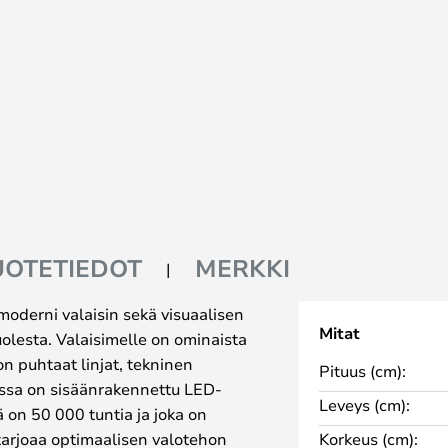
UOTETIEDOT
MERKKI
oderni valaisin sekä visuaalisen
Mitat
olesta. Valaisimelle on ominaista
on puhtaat linjat, tekninen
Pituus (cm):
messa on sisäänrakennettu LED-
Leveys (cm):
ä on 50 000 tuntia ja joka on
tarjoaa optimaalisen valotehon
Korkeus (cm):