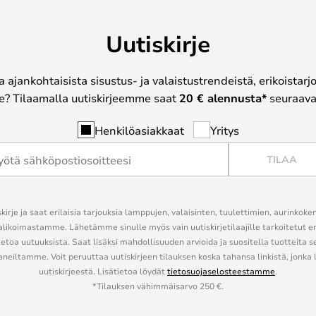
Uutiskirje
a ajankohtaisista sisustus- ja valaistustrendeistä, erikoistar
? Tilaamalla uutiskirjeemme saat
20 € alennusta*
seuraavas
Henkilöasiakkaat
Yritys
TILAA
kirje ja saat erilaisia tarjouksia lamppujen, valaisinten, tuulettimien, aurinkoke
alikoimastamme. Lähetämme sinulle myös vain uutiskirjetilaajille tarkoitetut 
ietoa uutuuksista. Saat lisäksi mahdollisuuden arvioida ja suositella tuotteita s
eiltamme. Voit peruuttaa uutiskirjeen tilauksen koska tahansa linkistä, jonka 
uutiskirjeestä. Lisätietoa löydät
tietosuojaselosteestamme
.
*Tilauksen vähimmäisarvo 250 €.