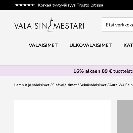
Skip
Korkea tyytyväisyys Trustpilotissa
to
Content
Etsi
verkkokaupan
valikoimasta...
VALAISIMET
ULKOVALAISIMET
KAT
16% alkaen 89 €
tuotteis
Lamput ja valaisimet
Sisävalaisimet
Seinävalaisimet
Aura W4 Sein
Skip
to
the
end