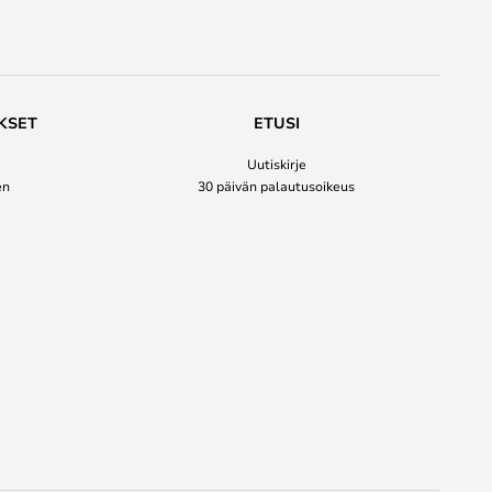
KSET
ETUSI
Uutiskirje
en
30 päivän palautusoikeus