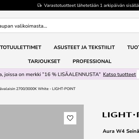
Varastotuotteet lähetetään 1 arkipäivän sisällä
TOTUULETTIMET
ASUSTEET JA TEKSTIILIT
TUO
TARJOUKSET
PROFESSIONAL
ta, joissa on merkki ”16 % LISÄALENNUSTA”
Katso tuotteet
ävalaisin 2700/3000K White - LIGHT-POINT
Aura W4 Seinä