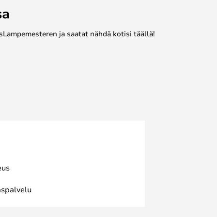
sa
sLampemesteren ja saatat nähdä kotisi täällä!
eus
spalvelu