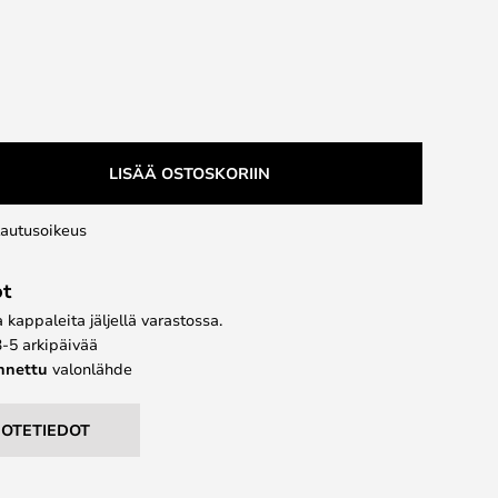
LISÄÄ OSTOSKORIIN
lautusoikeus
ot
kappaleita jäljellä varastossa.
3-5 arkipäivää
ennettu
valonlähde
UOTETIEDOT