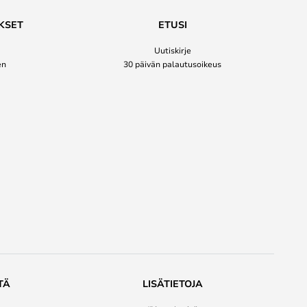
KSET
ETUSI
Uutiskirje
en
30 päivän palautusoikeus
TÄ
LISÄTIETOJA