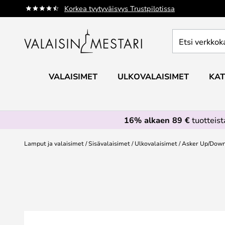
Skip
Korkea tyytyväisyys Trustpilotissa
to
Content
Etsi
verkkokaupan
valikoimasta...
VALAISIMET
ULKOVALAISIMET
KAT
16% alkaen 89 €
tuotteis
Lamput ja valaisimet
Sisävalaisimet
Ulkovalaisimet
Asker Up/Down 
Skip
to
the
end