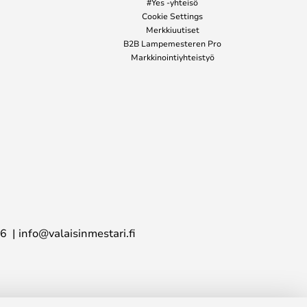
#Yes -yhteisö
Cookie Settings
Merkkiuutiset
B2B Lampemesteren Pro
Markkinointiyhteistyö
16
info@valaisinmestari.fi