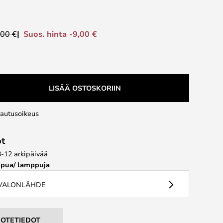
Suos. hinta -9,00 €
,00 €
LISÄÄ OSTOSKORIIN
lautusoikeus
ot
8-12 arkipäivää
pua/ lamppuja
 VALONLÄHDE
UOTETIEDOT