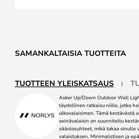
Skip
to
SAMANKALTAISIA TUOTTEITA
the
beginning
of
the
TUOTTEEN YLEISKATSAUS
T
images
gallery
Asker Up/Down Outdoor Wall Light
täydellinen ratkaisu niille, jotka h
ulkovalaisimen. Tämä kestävästä a
seinävalaisin on suunniteltu kes
sääolosuhteet, mikä takaa sinull
valaistuksen. Minimalistisen ja ep