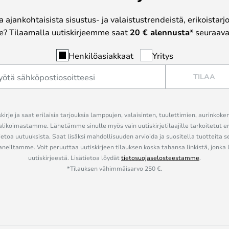
a ajankohtaisista sisustus- ja valaistustrendeistä, erikoistar
? Tilaamalla uutiskirjeemme saat
20 € alennusta*
seuraavas
Henkilöasiakkaat
Yritys
TILAA
kirje ja saat erilaisia tarjouksia lamppujen, valaisinten, tuulettimien, aurinkoke
alikoimastamme. Lähetämme sinulle myös vain uutiskirjetilaajille tarkoitetut 
ietoa uutuuksista. Saat lisäksi mahdollisuuden arvioida ja suositella tuotteita s
eiltamme. Voit peruuttaa uutiskirjeen tilauksen koska tahansa linkistä, jonka 
uutiskirjeestä. Lisätietoa löydät
tietosuojaselosteestamme
.
*Tilauksen vähimmäisarvo 250 €.