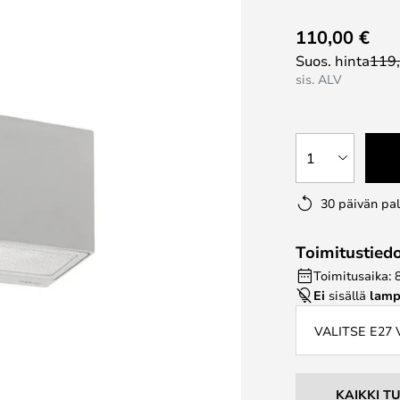
110,00 €
Suos. hinta
119
sis. ALV
1
30 päivän pa
Toimitustied
Toimitusaika: 
Ei
sisällä
lamp
VALITSE E27
KAIKKI T