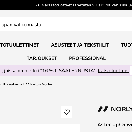
Varastotuotteet lähetetään 1 arkipäivän sisällä
TOTUULETTIMET
ASUSTEET JA TEKSTIILIT
TUO
TARJOUKSET
PROFESSIONAL
ta, joissa on merkki ”16 % LISÄALENNUSTA”
Katso tuotteet
Ulkovalaisin L22,5 Alu - Norlys
Asker Up/Down 