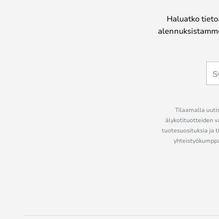
Haluatko tieto
alennuksistamme
Tilaamalla uutis
älykotituotteiden v
tuotesuosituksia ja t
yhteistyökumppan