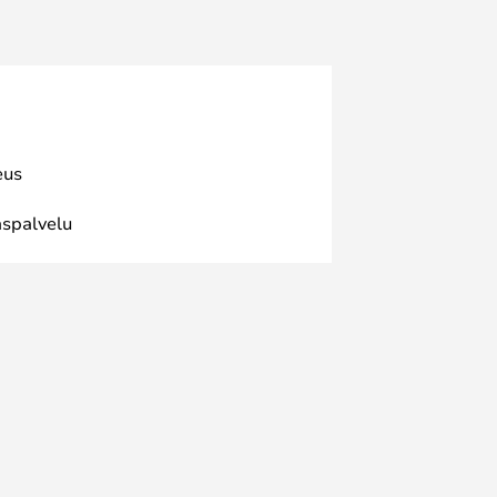
eus
spalvelu