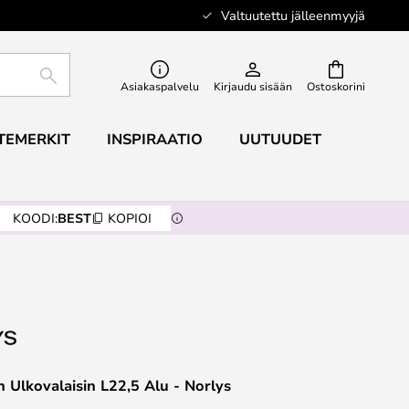
Valtuutettu jälleenmyyjä
ETSI
Asiakaspalvelu
Kirjaudu sisään
Ostoskorini
TEMERKIT
INSPIRAATIO
UUTUUDET
KOODI:
BEST
KOPIOI
Ulkovalaisin L22,5 Alu - Norlys