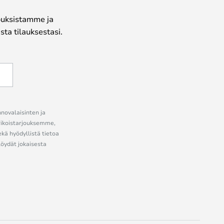
jouksistamme ja
ta tilauksestasi.
nnovalaisinten ja
erikoistarjouksemme,
ekä hyödyllistä tietoa
löydät jokaisesta