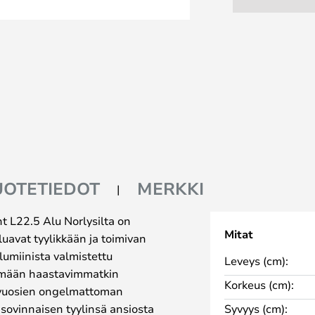
UOTETIEDOT
MERKKI
 L22.5 Alu Norlysilta on
Mitat
aluavat tyylikkään ja toimivan
lumiinista valmistettu
Leveys (cm):
tämään haastavimmatkin
Korkeus (cm):
e vuosien ongelmattoman
äsovinnaisen tyylinsä ansiosta
Syvyys (cm):