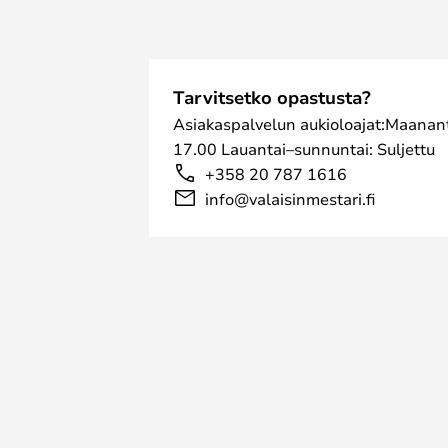
Tarvitsetko opastusta?
Asiakaspalvelun aukioloajat:Maanant
17.00 Lauantai–sunnuntai: Suljettu
+358 20 787 1616
info@valaisinmestari.fi