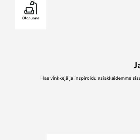
kahden eri värin välillä ja valitse, 
seinälle ripustettavaksi. Setti on 
Olohuone
pokeri) tai viiden (pidike, pihdit, po
kappaleen sarjana..
J
Hae vinkkejä ja inspiroidu asiakkaidemme sis