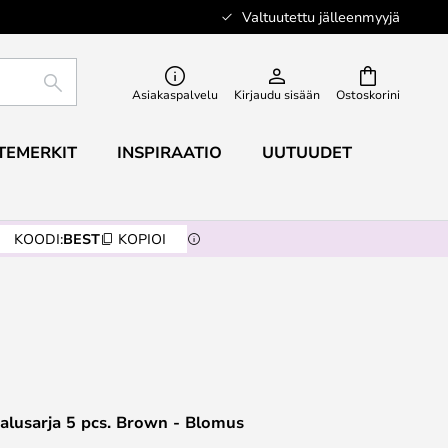
Valtuutettu jälleenmyyjä
ETSI
Asiakaspalvelu
Kirjaudu sisään
Ostoskorini
TEMERKIT
INSPIRAATIO
UUTUUDET
KOODI:
BEST
KOPIOI
alusarja 5 pcs. Brown - Blomus