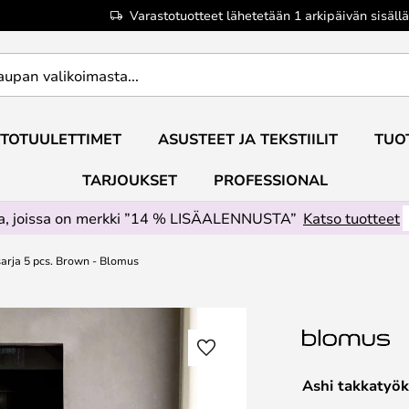
Varastotuotteet lähetetään 1 arkipäivän sisällä
TOTUULETTIMET
ASUSTEET JA TEKSTIILIT
TUO
TARJOUKSET
PROFESSIONAL
ta, joissa on merkki ”14 % LISÄALENNUSTA”
Katso tuotteet
arja 5 pcs. Brown - Blomus
Ashi takkatyök