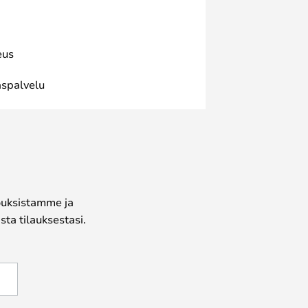
eus
spalvelu
jouksistamme ja
ta tilauksestasi.