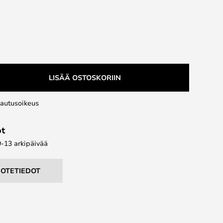
LISÄÄ OSTOSKORIIN
lautusoikeus
ot
9-13 arkipäivää
UOTETIEDOT