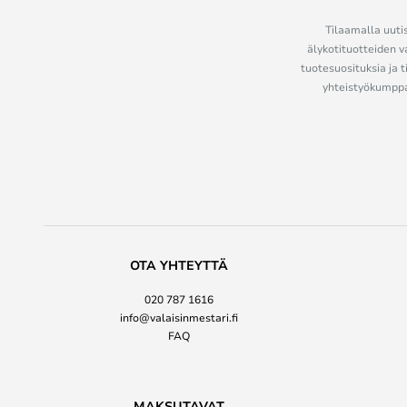
Tilaamalla uutis
älykotituotteiden v
tuotesuosituksia ja t
yhteistyökumppan
OTA YHTEYTTÄ
020 787 1616
info@valaisinmestari.fi
FAQ
MAKSUTAVAT