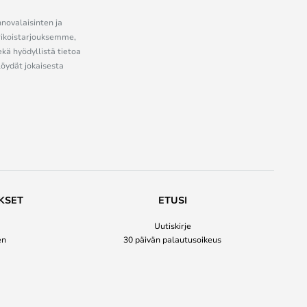
nnovalaisinten ja
erikoistarjouksemme,
ekä hyödyllistä tietoa
löydät jokaisesta
KSET
ETUSI
Uutiskirje
en
30 päivän palautusoikeus