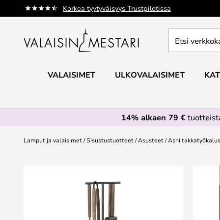
Skip
Korkea tyytyväisyys Trustpilotissa
to
Content
Etsi
verkkokaupan
valikoimasta...
VALAISIMET
ULKOVALAISIMET
KAT
14% alkaen 79 €
tuotteis
Lamput ja valaisimet
Sisustustuotteet
Asusteet
Ashi takkatyökalus
Skip
to
the
end