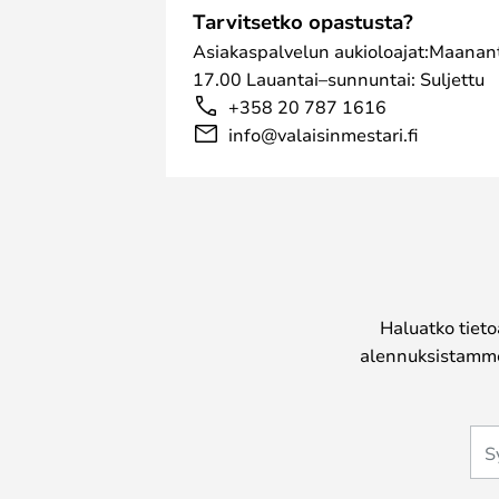
Tarvitsetko opastusta?
Asiakaspalvelun aukioloajat:Maanant
17.00 Lauantai–sunnuntai: Suljettu
+358 20 787 1616
info@valaisinmestari.fi
Haluatko tieto
alennuksistamme