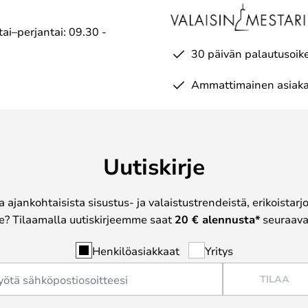
ai–perjantai: 09.30 -
30 päivän palautusoik
Ammattimainen asiaka
Uutiskirje
a ajankohtaisista sisustus- ja valaistustrendeistä, erikoistar
? Tilaamalla uutiskirjeemme saat
20 € alennusta*
seuraavas
Henkilöasiakkaat
Yritys
TILAA