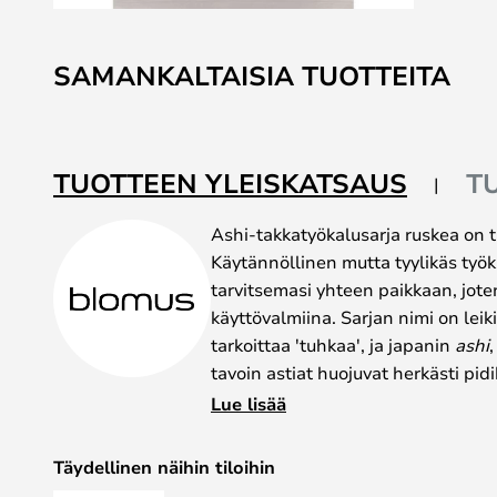
Skip
to
SAMANKALTAISIA TUOTTEITA
the
beginning
of
the
TUOTTEEN YLEISKATSAUS
T
images
gallery
Ashi-takkatyökalusarja ruskea on 
Käytännöllinen mutta tyylikäs työk
tarvitsemasi yhteen paikkaan, joten
käyttövalmiina. Sarjan nimi on lei
tarkoittaa 'tuhkaa', ja japanin
ashi
,
tavoin astiat huojuvat herkästi pidi
samalla toiminnallisen sisustuksen
Lue lisää
kaunistaa arkea. Astioiden kahvat 
jokaisessa on magneetti, joka pitää
Täydellinen näihin tiloihin
Ashi-takkatyökalusarjaa on saatava