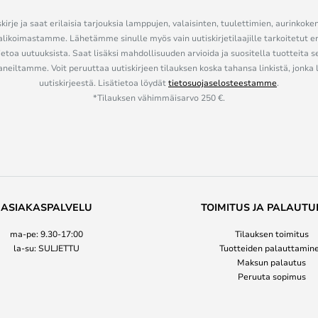
kirje ja saat erilaisia tarjouksia lamppujen, valaisinten, tuulettimien, aurinkoke
alikoimastamme. Lähetämme sinulle myös vain uutiskirjetilaajille tarkoitetut 
ietoa uutuuksista. Saat lisäksi mahdollisuuden arvioida ja suositella tuotteita s
eiltamme. Voit peruuttaa uutiskirjeen tilauksen koska tahansa linkistä, jonka 
uutiskirjeestä. Lisätietoa löydät
tietosuojaselosteestamme
.
*Tilauksen vähimmäisarvo 250 €.
ASIAKASPALVELU
TOIMITUS JA PALAUTU
ma-pe: 9.30-17:00
Tilauksen toimitus
la-su: SULJETTU
Tuotteiden palauttamin
Maksun palautus
Peruuta sopimus