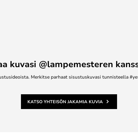
haluatko työkalut jalustalle vai
saatavana kolmen (pidike, pihdit,
keri, luuta ja pölylasta)
aa kuvasi @lampemesteren kans
ustusideoista. Merkitse parhaat sisustuskuvasi tunnisteella #ye
KATSO YHTEISÖN JAKAMIA KUVIA