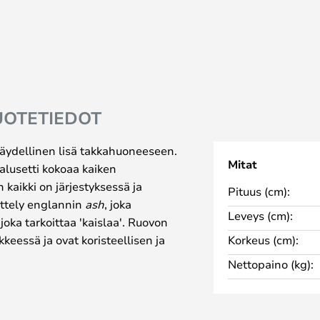
UOTETIEDOT
täydellinen lisä takkahuoneeseen.
Mitat
alusetti kokoaa kaiken
 kaikki on järjestyksessä ja
Pituus (cm):
kittely englannin
ash
, joka
Leveys (cm):
 joka tarkoittaa 'kaislaa'. Ruovon
kkeessä ja ovat koristeellisen ja
Korkeus (cm):
 ruumiillistuma, joka helpottaa ja
Nettopaino (kg):
on valmistettu tammipuusta, ja
 ne paikoillaan.
na useina eri versioina. Valitse