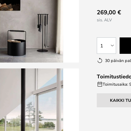
269,00 €
sis. ALV
1
30 päivän pa
Toimitustied
Toimitusaika: 
KAIKKI T