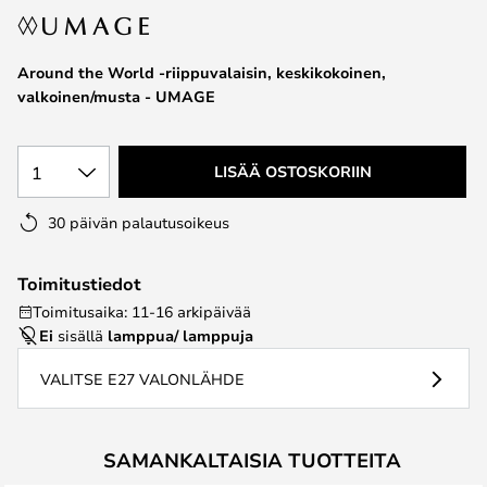
the
images
Around the World -riippuvalaisin, keskikokoinen,
gallery
valkoinen/musta - UMAGE
1
LISÄÄ OSTOSKORIIN
30 päivän palautusoikeus
Toimitustiedot
Toimitusaika: 11-16 arkipäivää
Ei
sisällä
lamppua/ lamppuja
VALITSE E27 VALONLÄHDE
SAMANKALTAISIA TUOTTEITA