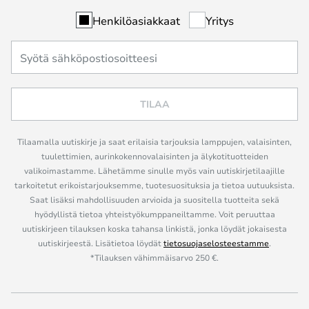
Henkilöasiakkaat
Yritys
TILAA
Tilaamalla uutiskirje ja saat erilaisia tarjouksia lamppujen, valaisinten,
tuulettimien, aurinkokennovalaisinten ja älykotituotteiden
valikoimastamme. Lähetämme sinulle myös vain uutiskirjetilaajille
tarkoitetut erikoistarjouksemme, tuotesuosituksia ja tietoa uutuuksista.
Saat lisäksi mahdollisuuden arvioida ja suositella tuotteita sekä
hyödyllistä tietoa yhteistyökumppaneiltamme. Voit peruuttaa
uutiskirjeen tilauksen koska tahansa linkistä, jonka löydät jokaisesta
uutiskirjeestä. Lisätietoa löydät
tietosuojaselosteestamme
.
*Tilauksen vähimmäisarvo 250 €.