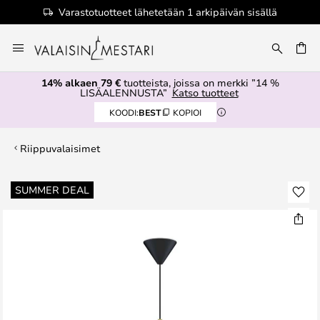
Varastotuotteet lähetetään 1 arkipäivän sisällä
Skip
to
Content
14% alkaen 79 €
tuotteista, joissa on merkki ”14 %
LISÄALENNUSTA”
Katso tuotteet
KOODI:
BEST
KOPIOI
Riippuvalaisimet
Skip
SUMMER DEAL
to
the
end
of
the
images
gallery