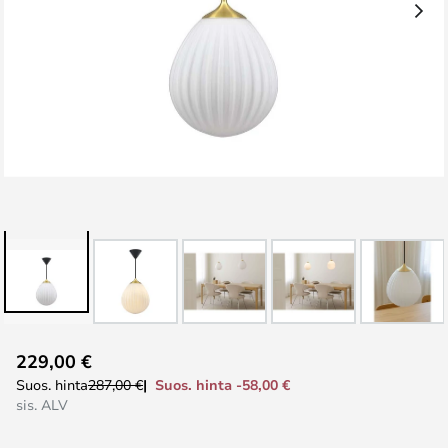
Skip
229,00 €
to
Suos. hinta -58,00 €
Suos. hinta
287,00 €
the
sis. ALV
beginning
of