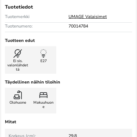
Tuotetiedot
Tuotemerkki
UMAGE Valaisimet
Tuotenumero:
70014784
Tuotteen edut
Ei sis.
E27
valonlähdet
tä
Täydellinen näihin tiloihin
Olohuone
Makuuhuon
e
Mitat
Korkeus (cm):
29,8