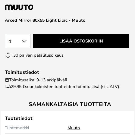
the
images
Arced Mirror 80x55 Light Lilac - Muuto
gallery
1
LISÄÄ OSTOSKORIIN
30 päivän palautusoikeus
Toimitustiedot
Toimitusaika: 9-13 arkipäivää
29,95 €
suurikokoisten tuotteiden toimituslisä (sis. ALV)
SAMANKALTAISIA TUOTTEITA
Tuotetiedot
Tuotemerkki
Muuto