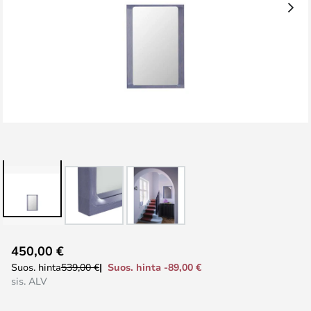
Skip
450,00 €
to
Suos. hinta -89,00 €
Suos. hinta
539,00 €
the
sis. ALV
beginning
of