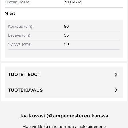
Tuotenumero:
70024765
Mitat
Korkeus (cm):
80
Leveys (cm):
55
Syvyys (cm):
5,1
TUOTETIEDOT
TUOTEKUVAUS
Jaa kuvasi @lampemesteren kanssa
Hae vinkkejä ja inspiroidu asiakkaidemme