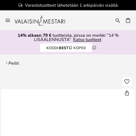
Varastotuotteet lähetetään 1 arkipäivän sisällä
Skip
to
Content
14% alkaen 79 €
tuotteista, joissa on merkki ”14 %
LISÄALENNUSTA”
Katso tuotteet
KOODI:
BEST
KOPIOI
Peilit
Skip
to
the
end
of
the
images
gallery