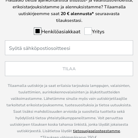
erikoistarjouksistamme ja alennuksistamme? Tilaamalla
uutiskirjeemme saat
20 € alennusta*
seuraavasta
tilauksestasi.
Henkilöasiakkaat
Yritys
TILAA
Tilaamalla uutiskirje ja saat erilaisia tarjouksia lamppujen, valaisinten,
tuulettimien, aurinkokennovalaisinten ja älykotituotteiden
valikoimastamme. Lähetämme sinulle myös vain uutiskirjetilaajille
tarkoitetut erikoistarjouksemme, tuotesuosituksia ja tietoa uutuuksista.
Saat lisäksi mahdollisuuden arvioida ja suositella tuotteita sekä
hyödyllistä tietoa yhteistyökumppaneiltamme. Voit peruuttaa
uutiskirjeen tilauksen koska tahansa linkistä, jonka löydät jokaisesta
uutiskirjeestä. Lisätietoa löydät
tietosuojaselosteestamme
.
*Tilauksen vähimmäisarvo 250 €.