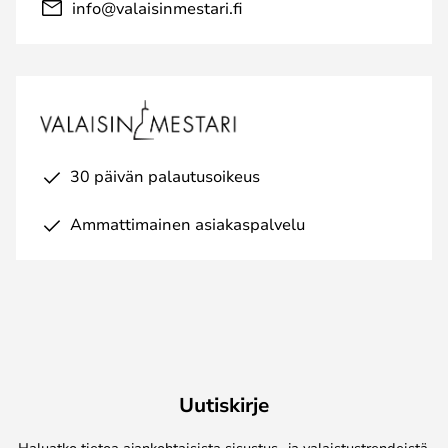
info@valaisinmestari.fi
30 päivän palautusoikeus
Ammattimainen asiakaspalvelu
Uutiskirje
Haluatko tietoa ajankohtaisista sisustus- ja valaistustrendeistä,