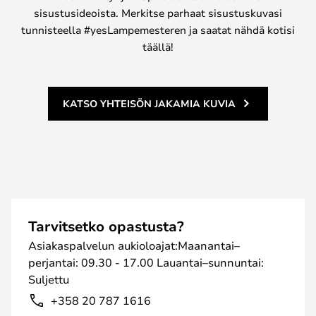
sisustusideoista. Merkitse parhaat sisustuskuvasi
tunnisteella #yesLampemesteren ja saatat nähdä kotisi
täällä!
KATSO YHTEISÖN JAKAMIA KUVIA
Tarvitsetko opastusta?
Asiakaspalvelun aukioloajat:Maanantai–
perjantai: 09.30 - 17.00 Lauantai–sunnuntai:
Suljettu
+358 20 787 1616