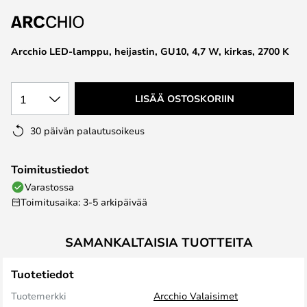
the
images
gallery
Arcchio LED-lamppu, heijastin, GU10, 4,7 W, kirkas, 2700 K
1
LISÄÄ OSTOSKORIIN
30 päivän palautusoikeus
Toimitustiedot
Varastossa
Toimitusaika: 3-5 arkipäivää
SAMANKALTAISIA TUOTTEITA
Tuotetiedot
Tuotemerkki
Arcchio Valaisimet