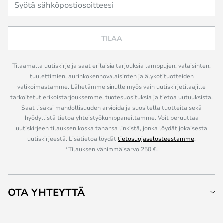
TILAA
Tilaamalla uutiskirje ja saat erilaisia tarjouksia lamppujen, valaisinten,
tuulettimien, aurinkokennovalaisinten ja älykotituotteiden
valikoimastamme. Lähetämme sinulle myös vain uutiskirjetilaajille
tarkoitetut erikoistarjouksemme, tuotesuosituksia ja tietoa uutuuksista.
Saat lisäksi mahdollisuuden arvioida ja suositella tuotteita sekä
hyödyllistä tietoa yhteistyökumppaneiltamme. Voit peruuttaa
uutiskirjeen tilauksen koska tahansa linkistä, jonka löydät jokaisesta
uutiskirjeestä. Lisätietoa löydät
tietosuojaselosteestamme
.
*Tilauksen vähimmäisarvo 250 €.
OTA YHTEYTTÄ