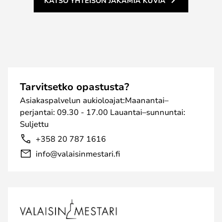
KATSO YHTEISÖN JAKAMIA KUVIA
Tarvitsetko opastusta?
Asiakaspalvelun aukioloajat:Maanantai–
perjantai: 09.30 - 17.00 Lauantai–sunnuntai:
Suljettu
+358 20 787 1616
info@valaisinmestari.fi