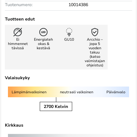
Tuotenumero:
10014386
Tuotteen edut
Ei
Energiateh
GU10
Arcchio –
himmennet
okas &
jopa 5
tävissä
kestävä
vuoden
takuu
(katso
valmistajan
ohjeistus)
Valaisukyky
Lämpimänvalkoinen
neutraali valkoinen
Päivänvalo
2700 Kelvin
Kirkkaus