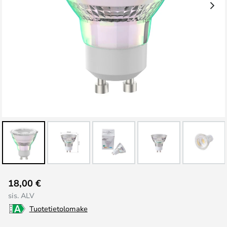
Skip
18,00 €
to
sis. ALV
the
Tuotetietolomake
beginning
of