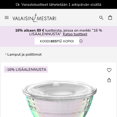
Varastotuotteet lähetetään 1 arkipäivän sisällä
Skip
to
Content
16% alkaen 89 €
tuotteista, joissa on merkki ”16 %
LISÄALENNUSTA”
Katso tuotteet
KOODI:
BEST
KOPIOI
Lamput ja polttimot
Skip
-16% LISÄALENNUSTA
to
the
end
of
the
images
gallery