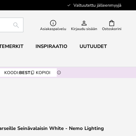
Valtuutettu jälleenmyyjä
ETSI
Asiakaspalvelu
Kirjaudu sisään
Ostoskorini
TEMERKIT
INSPIRAATIO
UUTUUDET
KOODI:
BEST
KOPIOI
rseille Seinävalaisin White - Nemo Lighting