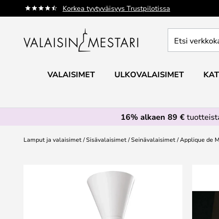
Skip
Korkea tyytyväisyys Trustpilotissa
to
Content
Etsi
verkkokaupan
valikoimasta...
VALAISIMET
ULKOVALAISIMET
KAT
16% alkaen 89 €
tuotteis
Lamput ja valaisimet
Sisävalaisimet
Seinävalaisimet
Applique de M
Skip
to
the
end