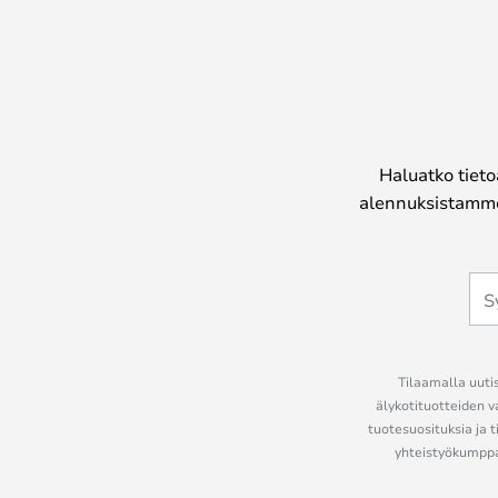
Haluatko tieto
alennuksistamme
Tilaamalla uutis
älykotituotteiden v
tuotesuosituksia ja t
yhteistyökumppan