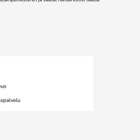
eus
spalvelu