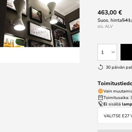
463,00 €
Suos. hinta
541
sis. ALV
1
30 päivän pa
Toimitustied
Vain muutamia 
Toimitusaika: 
Ei
sisällä
lamp
VALITSE E27