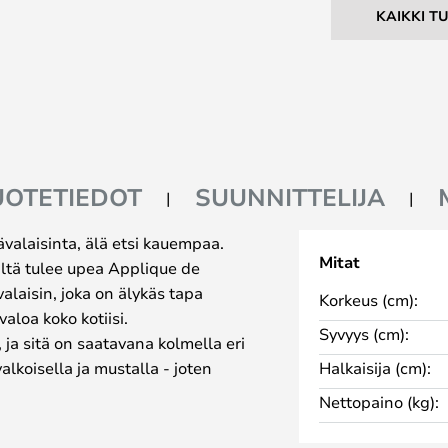
KAIKKI T
UOTETIEDOT
SUUNNITTELIJA
nävalaisinta, älä etsi kauempaa.
Mitat
iltä tulee upea Applique de
alaisin, joka on älykäs tapa
Korkeus (cm):
aloa koko kotiisi.
Syvyys (cm):
, ja sitä on saatavana kolmella eri
lkoisella ja mustalla - joten
Halkaisija (cm):
sin. Le Corbusier suunnitteli
Nettopaino (kg):
ijaitsevaan asuntoonsa, mutta se
 loft-asunnossa kuin