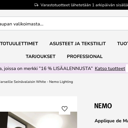
Varastotuotteet lähetetään 1 arkipäivän sisällä
TOTUULETTIMET
ASUSTEET JA TEKSTIILIT
TUO
TARJOUKSET
PROFESSIONAL
ta, joissa on merkki ”16 % LISÄALENNUSTA”
Katso tuotteet
arseille Seinävalaisin White - Nemo Lighting
Applique de Ma