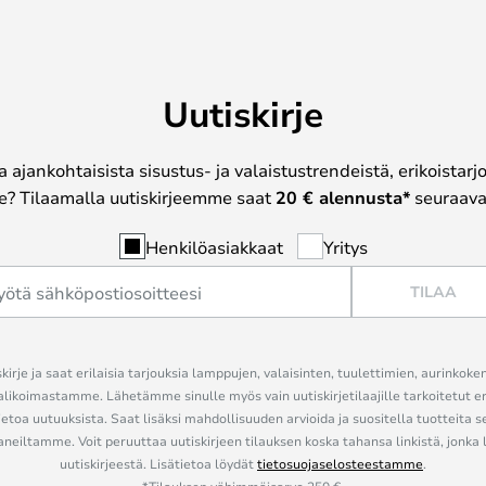
Uutiskirje
a ajankohtaisista sisustus- ja valaistustrendeistä, erikoistar
? Tilaamalla uutiskirjeemme saat
20 € alennusta*
seuraavas
Henkilöasiakkaat
Yritys
TILAA
kirje ja saat erilaisia tarjouksia lamppujen, valaisinten, tuulettimien, aurinkoke
alikoimastamme. Lähetämme sinulle myös vain uutiskirjetilaajille tarkoitetut 
ietoa uutuuksista. Saat lisäksi mahdollisuuden arvioida ja suositella tuotteita s
eiltamme. Voit peruuttaa uutiskirjeen tilauksen koska tahansa linkistä, jonka 
uutiskirjeestä. Lisätietoa löydät
tietosuojaselosteestamme
.