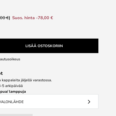
Suos. hinta -78,00 €
,00 €
LISÄÄ OSTOSKORIIN
lautusoikeus
ot
kappaleita jäljellä varastossa.
3-5 arkipäivää
pua/ lamppuja
 VALONLÄHDE