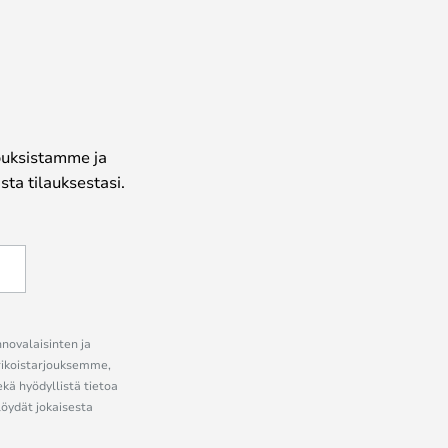
jouksistamme ja
ta tilauksestasi.
nnovalaisinten ja
erikoistarjouksemme,
ekä hyödyllistä tietoa
löydät jokaisesta