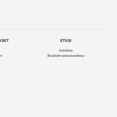
KSET
ETUSI
Uutiskirje
en
30 päivän palautusoikeus