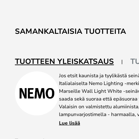
SAMANKALTAISIA TUOTTEITA
TUOTTEEN YLEISKATSAUS
T
Jos etsit kaunista ja tyylikästä sei
Italialaiselta Nemo Lighting -merk
Marseille Wall Light White -seinäv
saada sekä suoraa että epäsuoraa v
Valaisin on valmistettu alumiinista
lampunvarjostimella - harmaalla, va
varmasti löytyy kotiisi sopiva valai
Lue lisää
valaisimen alun perin Pariisissa s
toimii yhtä hyvin supermodernissa