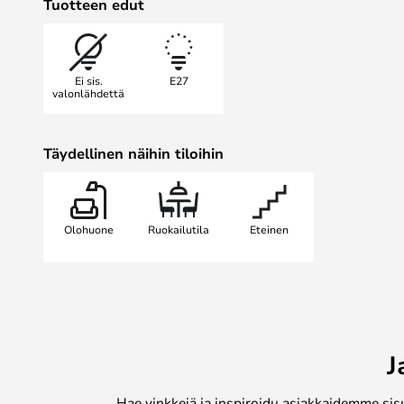
Tuotteen edut
perinteisessä ja klassisessa sisust
Ei sis.
E27
valonlähdettä
Täydellinen näihin tiloihin
Olohuone
Ruokailutila
Eteinen
J
Hae vinkkejä ja inspiroidu asiakkaidemme sis