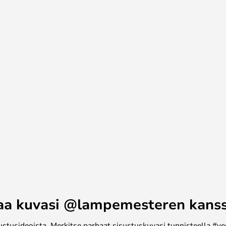
uksessa.
aa kuvasi @lampemesteren kans
ustusideoista. Merkitse parhaat sisustuskuvasi tunnisteella #ye