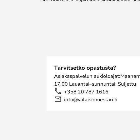
Tarvitsetko opastusta?
Asiakaspalvelun aukioloajat:Maanant
17.00 Lauantai–sunnuntai: Suljettu
+358 20 787 1616
info@valaisinmestari.fi