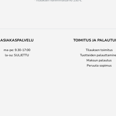
*Tilauksen vähimmäisarvo 250 €.
ASIAKASPALVELU
TOIMITUS JA PALAUTU
ma-pe: 9.30-17:00
Tilauksen toimitus
la-su: SULJETTU
Tuotteiden palauttamin
Maksun palautus
Peruuta sopimus