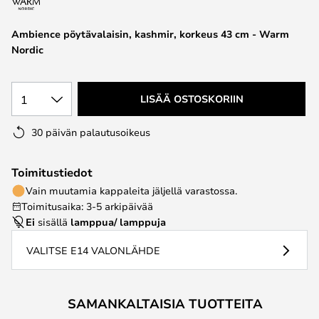
the
images
Ambience pöytävalaisin, kashmir, korkeus 43 cm - Warm
gallery
Nordic
1
LISÄÄ OSTOSKORIIN
30 päivän palautusoikeus
Toimitustiedot
Vain muutamia kappaleita jäljellä varastossa.
Toimitusaika: 3-5 arkipäivää
Ei
sisällä
lamppua/ lamppuja
VALITSE E14 VALONLÄHDE
SAMANKALTAISIA TUOTTEITA