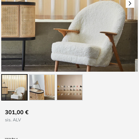
Skip
301,00 €
to
sis. ALV
the
beginning
of