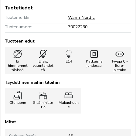
Tuotetiedot
Tuotemerkki
Warm Nordic
Tuotenumero:
70022230
Tuotteen edut
Ei
Ei sis.
E14
Katkaisija
Tyyppi C -
himmennet
valonlähdet
johdossa
Euro-
tävissä
tä
pistoke
Täydellinen näihin tiloihin
Olohuone
Sisäministe
Makuuhuon
riö
e
Mitat
Korkeus (cm):
43