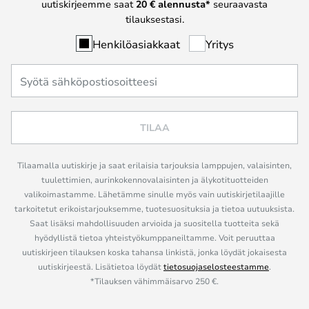
uutiskirjeemme saat
20 € alennusta*
seuraavasta
tilauksestasi.
Henkilöasiakkaat
Yritys
TILAA
Tilaamalla uutiskirje ja saat erilaisia tarjouksia lamppujen, valaisinten,
tuulettimien, aurinkokennovalaisinten ja älykotituotteiden
valikoimastamme. Lähetämme sinulle myös vain uutiskirjetilaajille
tarkoitetut erikoistarjouksemme, tuotesuosituksia ja tietoa uutuuksista.
Saat lisäksi mahdollisuuden arvioida ja suositella tuotteita sekä
hyödyllistä tietoa yhteistyökumppaneiltamme. Voit peruuttaa
uutiskirjeen tilauksen koska tahansa linkistä, jonka löydät jokaisesta
uutiskirjeestä. Lisätietoa löydät
tietosuojaselosteestamme
.
*Tilauksen vähimmäisarvo 250 €.