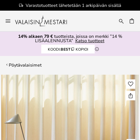
Varastotuotteet lähetetään 1 arkipäivän sisällä
Skip
to
Content
14% alkaen 79 €
tuotteista, joissa on merkki ”14 %
LISÄALENNUSTA”
Katso tuotteet
KOODI:
BEST
KOPIOI
Pöytävalaisimet
Skip
to
the
end
of
the
images
gallery