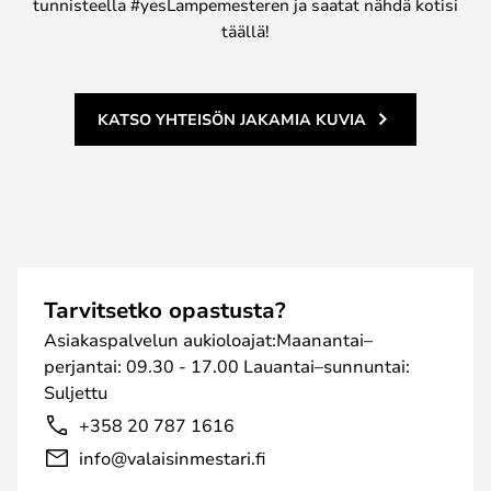
tunnisteella #yesLampemesteren ja saatat nähdä kotisi
täällä!
KATSO YHTEISÖN JAKAMIA KUVIA
Tarvitsetko opastusta?
Asiakaspalvelun aukioloajat:Maanantai–
perjantai: 09.30 - 17.00 Lauantai–sunnuntai:
Suljettu
+358 20 787 1616
info@valaisinmestari.fi