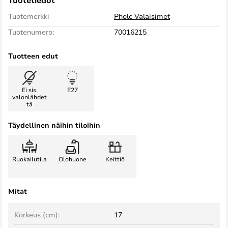
Tuotetiedot
Tuotemerkki
Pholc Valaisimet
Tuotenumero:
70016215
Tuotteen edut
Ei sis.
E27
valonlähdet
tä
Täydellinen näihin tiloihin
Ruokailutila
Olohuone
Keittiö
Mitat
Korkeus (cm):
17