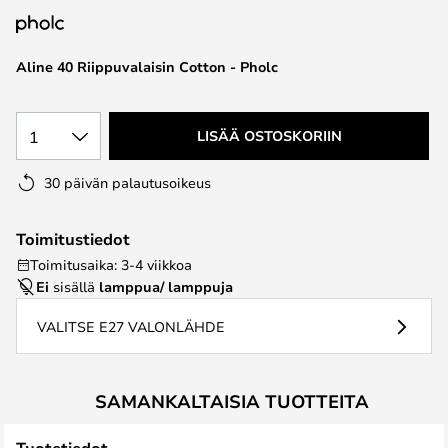
the
images
Aline 40 Riippuvalaisin Cotton - Pholc
gallery
1
LISÄÄ OSTOSKORIIN
30 päivän palautusoikeus
Toimitustiedot
Toimitusaika: 3-4 viikkoa
Ei
sisällä
lamppua/ lamppuja
VALITSE E27 VALONLÄHDE
SAMANKALTAISIA TUOTTEITA