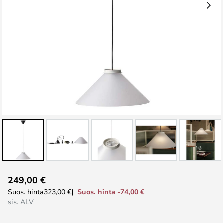
Skip
249,00 €
to
Suos. hinta -74,00 €
Suos. hinta
323,00 €
the
sis. ALV
beginning
of