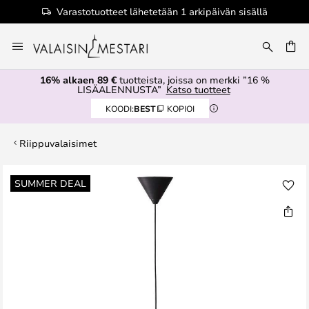
Varastotuotteet lähetetään 1 arkipäivän sisällä
Skip
to
Content
16% alkaen 89 €
tuotteista, joissa on merkki ”16 %
LISÄALENNUSTA”
Katso tuotteet
KOODI:
BEST
KOPIOI
Riippuvalaisimet
Skip
SUMMER DEAL
to
the
end
of
the
images
gallery