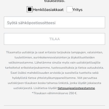
tilauksestasi.
Henkilöasiakkaat
Yritys
TILAA
Tilaamalla uutiskirje ja saat erilaisia tarjouksia lamppujen, valaisinten,
tuulettimien, aurinkokennovalaisinten ja älykotituotteiden
valikoimastamme. Lähetämme sinulle myös vain uutiskirjetilaajille
tarkoitetut erikoistarjouksemme, tuotesuosituksia ja tietoa uutuuksista.
Saat lisäksi mahdollisuuden arvioida ja suositella tuotteita sekä
hyödyllistä tietoa yhteistyökumppaneiltamme. Voit peruuttaa
uutiskirjeen tilauksen koska tahansa linkistä, jonka löydät jokaisesta
uutiskirjeestä. Lisätietoa löydät
tietosuojaselosteestamme
.
*Tilauksen vähimmäisarvo 250 €.