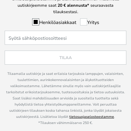
uutiskirjeemme saat
20 € alennusta*
seuraavasta
tilauksestasi.
Henkilöasiakkaat
Yritys
TILAA
Tilaamalla uutiskirje ja saat erilaisia tarjouksia lamppujen, valaisinten,
tuulettimien, aurinkokennovalaisinten ja älykotituotteiden
valikoimastamme. Lähetämme sinulle myös vain uutiskirjetilaajille
tarkoitetut erikoistarjouksemme, tuotesuosituksia ja tietoa uutuuksista.
Saat lisäksi mahdollisuuden arvioida ja suositella tuotteita sekä
hyödyllistä tietoa yhteistyökumppaneiltamme. Voit peruuttaa
uutiskirjeen tilauksen koska tahansa linkistä, jonka löydät jokaisesta
uutiskirjeestä. Lisätietoa löydät
tietosuojaselosteestamme
.
*Tilauksen vähimmäisarvo 250 €.