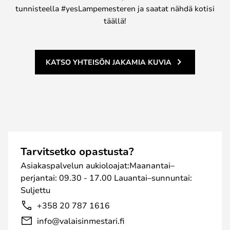
tunnisteella #yesLampemesteren ja saatat nähdä kotisi
täällä!
KATSO YHTEISÖN JAKAMIA KUVIA
Tarvitsetko opastusta?
Asiakaspalvelun aukioloajat:Maanantai–
perjantai: 09.30 - 17.00 Lauantai–sunnuntai:
Suljettu
+358 20 787 1616
info@valaisinmestari.fi