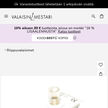
Varastotuotteet lähetetään 1 arkipäivän sisällä
Skip
to
Content
16% alkaen 89 €
tuotteista, joissa on merkki ”16 %
LISÄALENNUSTA”
Katso tuotteet
KOODI:
BEST
KOPIOI
Riippuvalaisimet
Skip
to
the
end
of
the
images
gallery