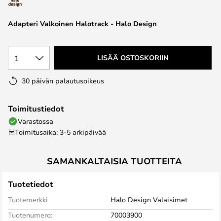
the
images
Adapteri Valkoinen Halotrack - Halo Design
gallery
1
LISÄÄ OSTOSKORIIN
30 päivän palautusoikeus
Toimitustiedot
Varastossa
Toimitusaika: 3-5 arkipäivää
SAMANKALTAISIA TUOTTEITA
Tuotetiedot
Tuotemerkki
Halo Design Valaisimet
Tuotenumero:
70003900