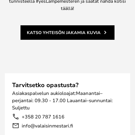
tunnisteella #yesLampemesteren ja saatat nähdä kotisi
täällä!
KATSO YHTEISÖN JAKAMIA KUVIA
Tarvitsetko opastusta?
Asiakaspalvelun aukioloajat:Maanantai–
perjantai: 09.30 - 17.00 Lauantai–sunnuntai:
Suljettu
+358 20 787 1616
info@valaisinmestari.fi