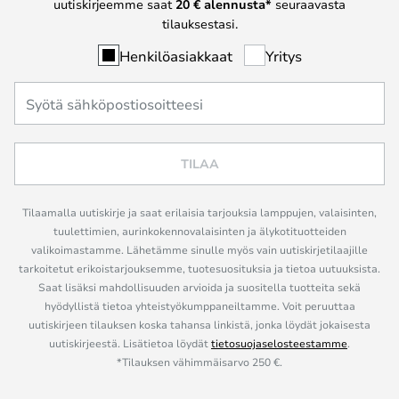
uutiskirjeemme saat
20 € alennusta*
seuraavasta
tilauksestasi.
Henkilöasiakkaat
Yritys
TILAA
Tilaamalla uutiskirje ja saat erilaisia tarjouksia lamppujen, valaisinten,
tuulettimien, aurinkokennovalaisinten ja älykotituotteiden
valikoimastamme. Lähetämme sinulle myös vain uutiskirjetilaajille
tarkoitetut erikoistarjouksemme, tuotesuosituksia ja tietoa uutuuksista.
Saat lisäksi mahdollisuuden arvioida ja suositella tuotteita sekä
hyödyllistä tietoa yhteistyökumppaneiltamme. Voit peruuttaa
uutiskirjeen tilauksen koska tahansa linkistä, jonka löydät jokaisesta
uutiskirjeestä. Lisätietoa löydät
tietosuojaselosteestamme
.
*Tilauksen vähimmäisarvo 250 €.