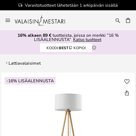
Varastotuotteet lähetetään 1 arkipäivän sisällä
Skip
to
Content
16% alkaen 89 €
tuotteista, joissa on merkki ”16 %
LISÄALENNUSTA”
Katso tuotteet
KOODI:
BEST
KOPIOI
Lattiavalaisimet
Skip
-16% LISÄALENNUSTA
to
the
end
of
the
images
gallery