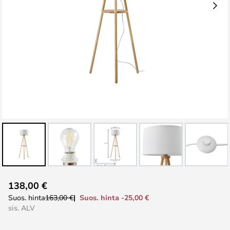
Skip
138,00 €
to
Suos. hinta -25,00 €
Suos. hinta
163,00 €
the
sis. ALV
beginning
of