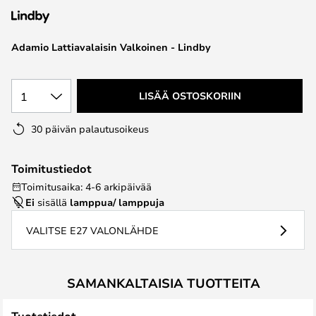
the
images
Adamio Lattiavalaisin Valkoinen - Lindby
gallery
1
LISÄÄ OSTOSKORIIN
30 päivän palautusoikeus
Toimitustiedot
Toimitusaika: 4-6 arkipäivää
Ei
sisällä
lamppua/ lamppuja
VALITSE E27 VALONLÄHDE
SAMANKALTAISIA TUOTTEITA