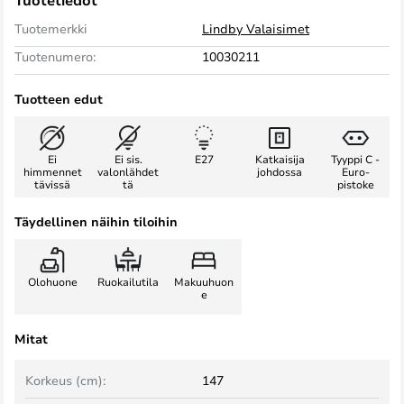
Tuotetiedot
Tuotemerkki
Lindby Valaisimet
Tuotenumero:
10030211
Tuotteen edut
Ei
Ei sis.
E27
Katkaisija
Tyyppi C -
himmennet
valonlähdet
johdossa
Euro-
tävissä
tä
pistoke
Täydellinen näihin tiloihin
Olohuone
Ruokailutila
Makuuhuon
e
Mitat
Korkeus (cm):
147