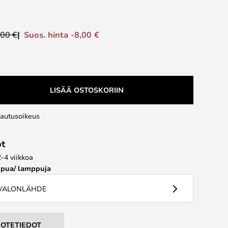
Suos. hinta -8,00 €
,00 €
LISÄÄ OSTOSKORIIN
lautusoikeus
ot
2-4 viikkoa
pua/ lamppuja
 VALONLÄHDE
UOTETIEDOT