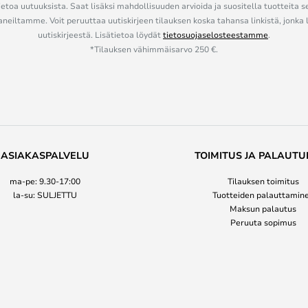
ietoa uutuuksista. Saat lisäksi mahdollisuuden arvioida ja suositella tuotteita s
eiltamme. Voit peruuttaa uutiskirjeen tilauksen koska tahansa linkistä, jonka 
uutiskirjeestä. Lisätietoa löydät
tietosuojaselosteestamme
.
*Tilauksen vähimmäisarvo 250 €.
ASIAKASPALVELU
TOIMITUS JA PALAUTU
ma-pe: 9.30-17:00
Tilauksen toimitus
la-su: SULJETTU
Tuotteiden palauttamin
Maksun palautus
Peruuta sopimus