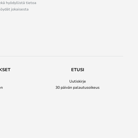
ekä hyödyllistä tietoa
löydät jokaisesta
KSET
ETUSI
Uutiskirje
en
30 päivän palautusoikeus