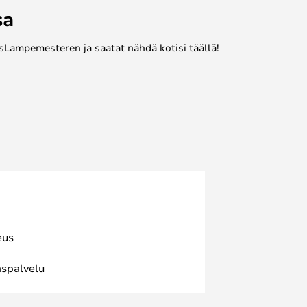
sa
sLampemesteren ja saatat nähdä kotisi täällä!
eus
spalvelu