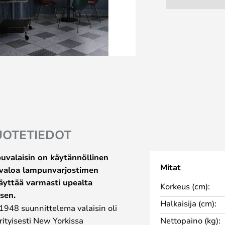
UOTETIEDOT
puvalaisin on käytännöllinen
Mitat
ää valoa lampunvarjostimen
näyttää varmasti upealta
Korkeus (cm):
 sen.
Halkaisija (cm):
1948 suunnittelema valaisin oli
 erityisesti New Yorkissa
Nettopaino (kg):