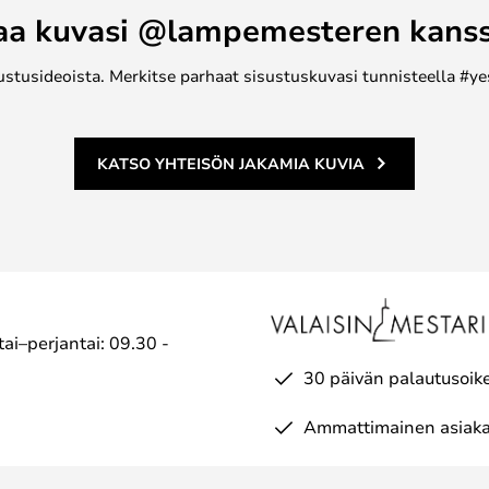
aa kuvasi @lampemesteren kans
ustusideoista. Merkitse parhaat sisustuskuvasi tunnisteella #ye
KATSO YHTEISÖN JAKAMIA KUVIA
ai–perjantai: 09.30 -
30 päivän palautusoik
Ammattimainen asiaka