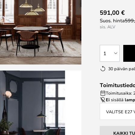
591,00 €
Suos. hinta
599
sis. ALV
1
30 päivän pa
Toimitustied
Toimitusaika: 
Ei
sisällä
lamp
VALITSE E27
KAIKKI T