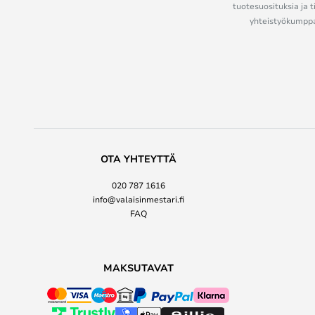
tuotesuosituksia ja t
yhteistyökumppan
OTA YHTEYTTÄ
020 787 1616
info@valaisinmestari.fi
FAQ
MAKSUTAVAT