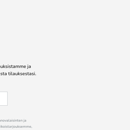
jouksistamme ja
ta tilauksestasi.
nnovalaisinten ja
erikoistarjouksemme,