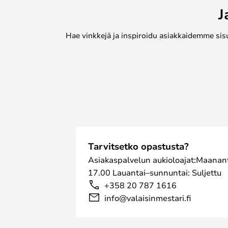
J
Hae vinkkejä ja inspiroidu asiakkaidemme sis
Tarvitsetko opastusta?
Asiakaspalvelun aukioloajat:Maanant
17.00 Lauantai–sunnuntai: Suljettu
+358 20 787 1616
info@valaisinmestari.fi