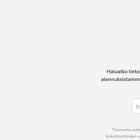
Haluatko tieto
alennuksistamme
Tilaamalla uutis
älykotituotteiden v