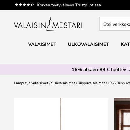
Skip
Korkea tyytyväisyys Trustpilotissa
to
Content
Etsi
verkkokaupan
valikoimasta...
VALAISIMET
ULKOVALAISIMET
KAT
16% alkaen 89 €
tuotteis
Lamput ja valaisimet
Sisävalaisimet
Riippuvalaisimet
1965 Riippuva
Skip
to
the
end