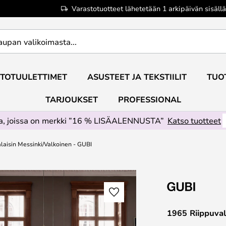
Varastotuotteet lähetetään 1 arkipäivän sisällä
TOTUULETTIMET
ASUSTEET JA TEKSTIILIT
TUO
TARJOUKSET
PROFESSIONAL
ta, joissa on merkki ”16 % LISÄALENNUSTA”
Katso tuotteet
laisin Messinki/Valkoinen - GUBI
1965 Riippuval