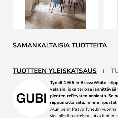
Skip
to
SAMANKALTAISIA TUOTTEITA
the
beginning
of
the
TUOTTEEN YLEISKATSAUS
T
images
gallery
Tynell 1965 in Brass/White -riip
valaisin, joka tarjoaa jännittäv
pienten rei'itysten ansiosta. Se 
riippumatta siitä, minne ripustat
Alun perin Paavo Tynellin vuonna 
yksi niistä tuotteista, jotka luotiin