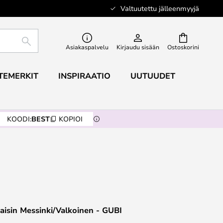
Valtuutettu jälleenmyyjä
ETSI
Asiakaspalvelu
Kirjaudu sisään
Ostoskorini
TEMERKIT
INSPIRAATIO
UUTUUDET
KOODI:
BEST
KOPIOI
aisin Messinki/Valkoinen - GUBI