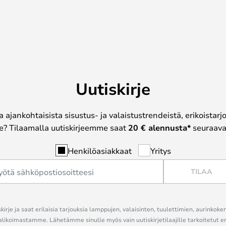
Uutiskirje
a ajankohtaisista sisustus- ja valaistustrendeistä, erikoistar
? Tilaamalla uutiskirjeemme saat
20 € alennusta*
seuraavas
Henkilöasiakkaat
Yritys
TILAA
kirje ja saat erilaisia tarjouksia lamppujen, valaisinten, tuulettimien, aurinkoke
alikoimastamme. Lähetämme sinulle myös vain uutiskirjetilaajille tarkoitetut 