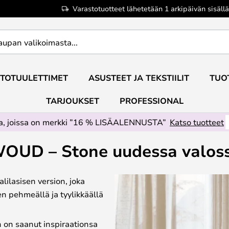
Varastotuotteet lähetetään 1 arkipäivän sisällä
TOTUULETTIMET
ASUSTEET JA TEKSTIILIT
TUO
TARJOUKSET
PROFESSIONAL
ta, joissa on merkki ”16 % LISÄALENNUSTA”
Katso tuotteet
OUD – Stone uudessa valos
ilasisen version, joka
en pehmeällä ja tyylikkäällä
n on saanut inspiraationsa