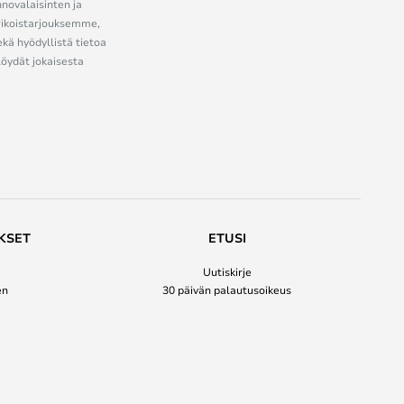
nnovalaisinten ja
erikoistarjouksemme,
ekä hyödyllistä tietoa
löydät jokaisesta
KSET
ETUSI
Uutiskirje
en
30 päivän palautusoikeus