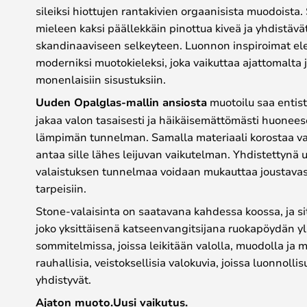
sileiksi hiottujen rantakivien orgaanisista muodoist
mieleen kaksi päällekkäin pinottua kiveä ja yhdistäv
skandinaaviseen selkeyteen. Luonnon inspiroimat el
moderniksi muotokieleksi, joka vaikuttaa ajattomalta 
monenlaisiin sisustuksiin.
Uuden Opalglas-mallin ansiosta
muotoilu saa entis
jakaa valon tasaisesti ja häikäisemättömästi huoneese
lämpimän tunnelman. Samalla materiaali korostaa va
antaa sille lähes leijuvan vaikutelman. Yhdistettyn
valaistuksen tunnelmaa voidaan mukauttaa joustavasti e
tarpeisiin.
Stone-valaisinta on saatavana kahdessa koossa, ja sit
joko yksittäisenä katseenvangitsijana ruokapöydän yl
sommitelmissa, joissa leikitään valolla, muodolla ja m
rauhallisia, veistoksellisia valokuvia, joissa luonnoll
yhdistyvät.
Ajaton muoto.Uusi vaikutus.