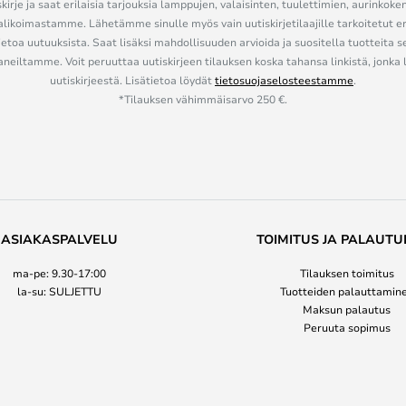
kirje ja saat erilaisia tarjouksia lamppujen, valaisinten, tuulettimien, aurinkoke
alikoimastamme. Lähetämme sinulle myös vain uutiskirjetilaajille tarkoitetut 
ietoa uutuuksista. Saat lisäksi mahdollisuuden arvioida ja suositella tuotteita s
eiltamme. Voit peruuttaa uutiskirjeen tilauksen koska tahansa linkistä, jonka 
uutiskirjeestä. Lisätietoa löydät
tietosuojaselosteestamme
.
*Tilauksen vähimmäisarvo 250 €.
ASIAKASPALVELU
TOIMITUS JA PALAUTU
ma-pe: 9.30-17:00
Tilauksen toimitus
la-su: SULJETTU
Tuotteiden palauttamin
Maksun palautus
Peruuta sopimus