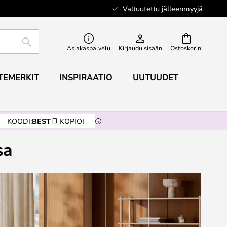
Valtuutettu jälleenmyyjä
ETSI
Asiakaspalvelu
Kirjaudu sisään
Ostoskorini
TEMERKIT
INSPIRAATIO
UUTUUDET
KOODI:
BEST
KOPIOI
sa