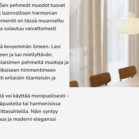
a. Sen pehmeät muodot tuovat
ät luonnollisen harmonian
ementit on tässä muunnettu
ja sulautuu vaivattomasti
tä kevyemmän ilmeen. Lasi
en ja luo miellyttävän,
laisimen pehmeitä muotoja ja
ä ulkoiseen himmentimeen
rilaisiin tilanteisiin ja
ä voi käyttää monipuolisesti –
äpuolella tai harmonisissa
ittasuhteilla. Näin syntyy
isuus ja moderni eleganssi