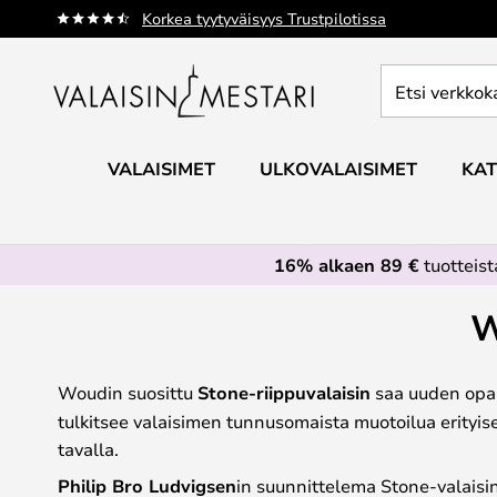
Skip
Korkea tyytyväisyys Trustpilotissa
to
Content
Etsi
verkkokaupan
valikoimasta...
VALAISIMET
ULKOVALAISIMET
KAT
16% alkaen 89 €
tuotteis
W
Woudin suosittu
Stone-riippuvalaisin
saa uuden opaal
tulkitsee valaisimen tunnusomaista muotoilua erityis
tavalla.
Philip Bro Ludvigsen
in suunnittelema Stone-valaisi