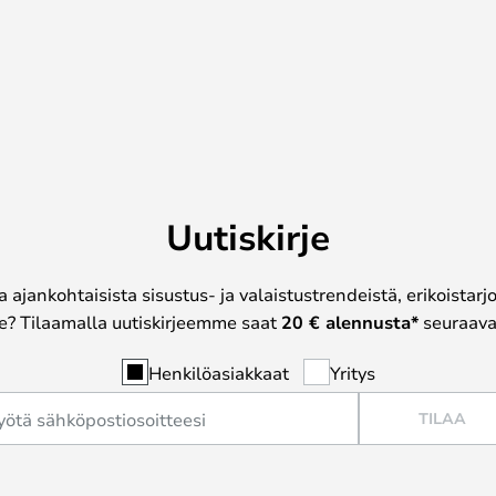
Uutiskirje
a ajankohtaisista sisustus- ja valaistustrendeistä, erikoistar
? Tilaamalla uutiskirjeemme saat
20 € alennusta*
seuraavas
Henkilöasiakkaat
Yritys
TILAA