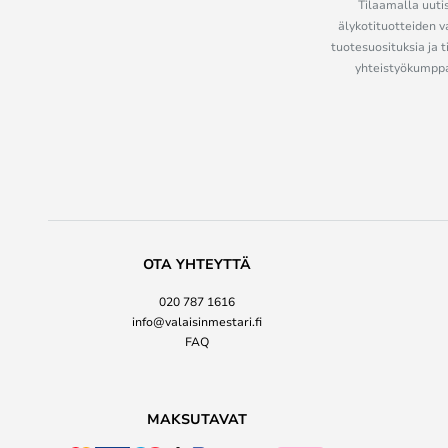
Tilaamalla uutis
älykotituotteiden v
tuotesuosituksia ja t
yhteistyökumppan
OTA YHTEYTTÄ
020 787 1616
info@valaisinmestari.fi
FAQ
MAKSUTAVAT