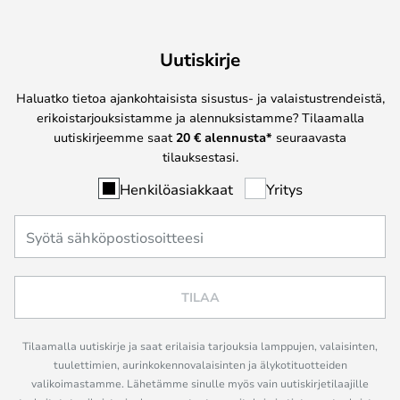
Uutiskirje
Haluatko tietoa ajankohtaisista sisustus- ja valaistustrendeistä,
erikoistarjouksistamme ja alennuksistamme? Tilaamalla
uutiskirjeemme saat
20 € alennusta*
seuraavasta
tilauksestasi.
Henkilöasiakkaat
Yritys
TILAA
Tilaamalla uutiskirje ja saat erilaisia tarjouksia lamppujen, valaisinten,
tuulettimien, aurinkokennovalaisinten ja älykotituotteiden
valikoimastamme. Lähetämme sinulle myös vain uutiskirjetilaajille