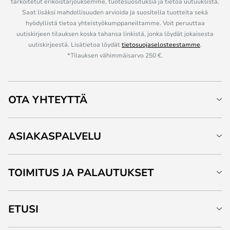
tarkoitetut erikoistarjouksemme, tuotesuosituksia ja tietoa uutuuksista.
Saat lisäksi mahdollisuuden arvioida ja suositella tuotteita sekä
hyödyllistä tietoa yhteistyökumppaneiltamme. Voit peruuttaa
uutiskirjeen tilauksen koska tahansa linkistä, jonka löydät jokaisesta
uutiskirjeestä. Lisätietoa löydät
tietosuojaselosteestamme
.
*Tilauksen vähimmäisarvo 250 €.
OTA YHTEYTTÄ
ASIAKASPALVELU
TOIMITUS JA PALAUTUKSET
ETUSI