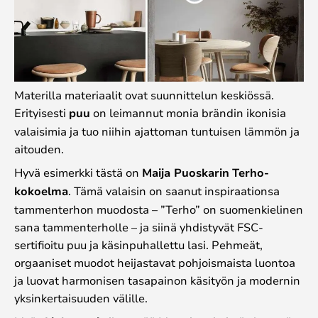
Materilla materiaalit ovat suunnittelun keskiössä.
Erityisesti
puu
on leimannut monia brändin ikonisia
valaisimia ja tuo niihin ajattoman tuntuisen lämmön ja
aitouden.
Hyvä esimerkki tästä on
Maija Puoskarin
Terho-
kokoelma
. Tämä valaisin on saanut inspiraationsa
tammenterhon muodosta – ”Terho” on suomenkielinen
sana tammenterholle – ja siinä yhdistyvät FSC-
sertifioitu puu ja käsinpuhallettu lasi. Pehmeät,
orgaaniset muodot heijastavat pohjoismaista luontoa
ja luovat harmonisen tasapainon käsityön ja modernin
yksinkertaisuuden välille.