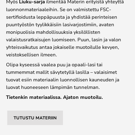
Myös
Liuku-sarja
ilmentää Materin erityistä yhteyttä
luonnonmateriaaleihin. Se on valmistettu FSC-
sertifioidusta leppäpuusta ja yhdistää perinteisen
puuntyöstön tyylikkäisiin lasivarjostimiin, avaten
monipuolisia mahdollisuuksia yksilöllisten
valaistusratkaisujen luomiseen. Puun, lasin ja valon
yhteisvaikutus antaa jokaiselle muotoilulle kevyen,
veistoksellisen ilmeen.
Olipa kyseessä vaalea puu ja opaali-lasi tai
tummemmat mallit sävytetyllä lasilla – valaisimet
tuovat esiin materiaalin luonnollisen kauneuden ja
luovat huoneeseen lämpimän tunnelman.
Tietenkin materiaalissa. Ajaton muotoilu.
TUTUSTU MATERIIN