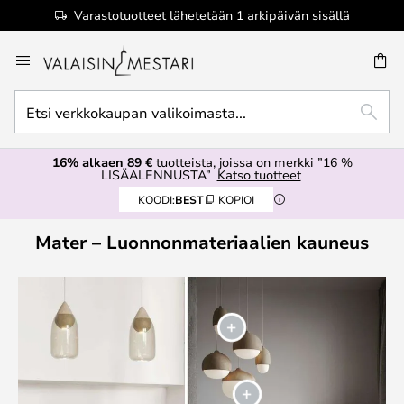
Varastotuotteet lähetetään 1 arkipäivän sisällä
Skip
to
Content
Etsi
ETSI
verkkokaupan
valikoimasta...
16% alkaen 89 €
tuotteista, joissa on merkki ”16 %
LISÄALENNUSTA”
Katso tuotteet
KOODI:
BEST
KOPIOI
Mater – Luonnonmateriaalien kauneus