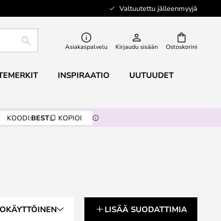
Valtuutettu jälleenmyyjä
ETSI
Asiakaspalvelu
Kirjaudu sisään
Ostoskorini
TEMERKIT
INSPIRAATIO
UUTUUDET
KOODI:
BEST
KOPIOI
TOKÄYTTÖINEN
LISÄÄ SUODATTIMIA