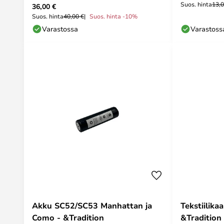
Suos. hinta
13,0
36,00 €
Suos. hinta
40,00 €
Suos. hinta -10%
Varastossa
Varastoss
Akku SC52/SC53 Manhattan ja
Tekstiilika
Como - &Tradition
&Tradition