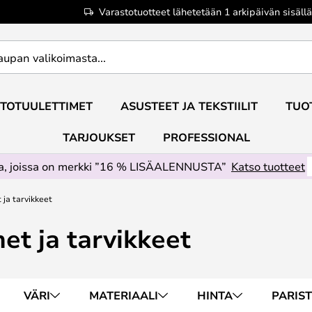
Varastotuotteet lähetetään 1 arkipäivän sisällä
TOTUULETTIMET
ASUSTEET JA TEKSTIILIT
TUO
TARJOUKSET
PROFESSIONAL
ta, joissa on merkki ”16 % LISÄALENNUSTA”
Katso tuotteet
 ja tarvikkeet
et ja tarvikkeet
VÄRI
MATERIAALI
HINTA
PARIS