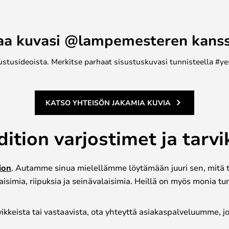
aa kuvasi @lampemesteren kans
ustusideoista. Merkitse parhaat sisustuskuvasi tunnisteella #ye
KATSO YHTEISÖN JAKAMIA KUVIA
ition varjostimet ja tarv
ion
. Autamme sinua mielellämme löytämään juuri sen, mitä tar
aisimia, riipuksia ja seinävalaisimia. Heillä on myös monia tu
arvikkeista tai vastaavista, ota yhteyttä asiakaspalveluumme,