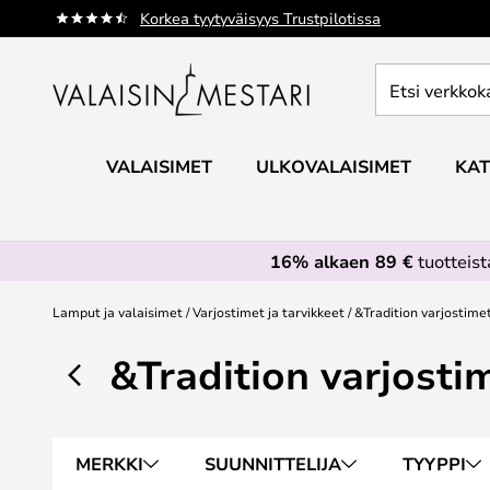
Skip
Korkea tyytyväisyys Trustpilotissa
to
Content
Etsi
verkkokaupan
valikoimasta...
VALAISIMET
ULKOVALAISIMET
KAT
16% alkaen 89 €
tuotteis
Lamput ja valaisimet
Varjostimet ja tarvikkeet
&Tradition varjostimet
&Tradition varjostim
MERKKI
SUUNNITTELIJA
TYYPPI