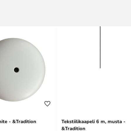
ite - &Tradition
Tekstiilikaapeli 6 m, musta -
&Tradition