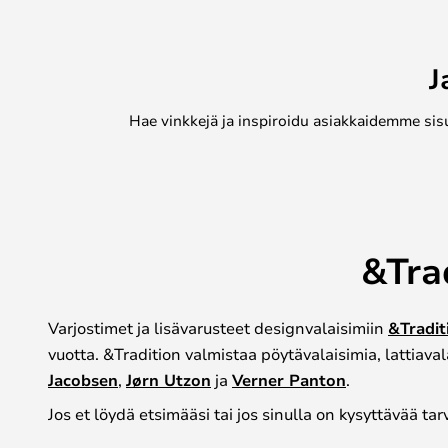
J
Hae vinkkejä ja inspiroidu asiakkaidemme sis
&Trad
Varjostimet ja lisävarusteet designvalaisimiin
&Tradit
vuotta. &Tradition valmistaa pöytävalaisimia, lattiaval
Jacobsen
,
Jørn Utzon
ja
Verner Panton
.
Jos et löydä etsimääsi tai jos sinulla on kysyttävää t