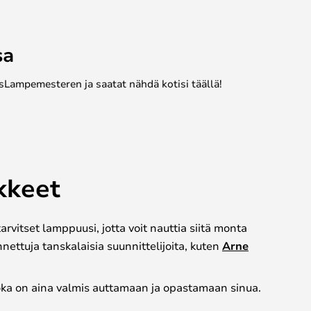
sa
sLampemesteren ja saatat nähdä kotisi täällä!
ikkeet
vitset lamppuusi, jotta voit nauttia siitä monta
nnettuja tanskalaisia suunnittelijoita, kuten
Arne
 joka on aina valmis auttamaan ja opastamaan sinua.