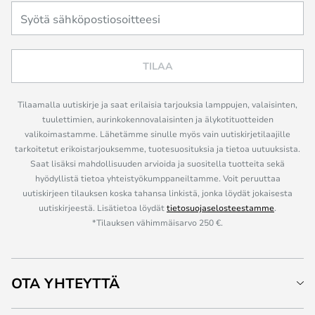
TILAA
Tilaamalla uutiskirje ja saat erilaisia tarjouksia lamppujen, valaisinten,
tuulettimien, aurinkokennovalaisinten ja älykotituotteiden
valikoimastamme. Lähetämme sinulle myös vain uutiskirjetilaajille
tarkoitetut erikoistarjouksemme, tuotesuosituksia ja tietoa uutuuksista.
Saat lisäksi mahdollisuuden arvioida ja suositella tuotteita sekä
hyödyllistä tietoa yhteistyökumppaneiltamme. Voit peruuttaa
uutiskirjeen tilauksen koska tahansa linkistä, jonka löydät jokaisesta
uutiskirjeestä. Lisätietoa löydät
tietosuojaselosteestamme
.
*Tilauksen vähimmäisarvo 250 €.
OTA YHTEYTTÄ