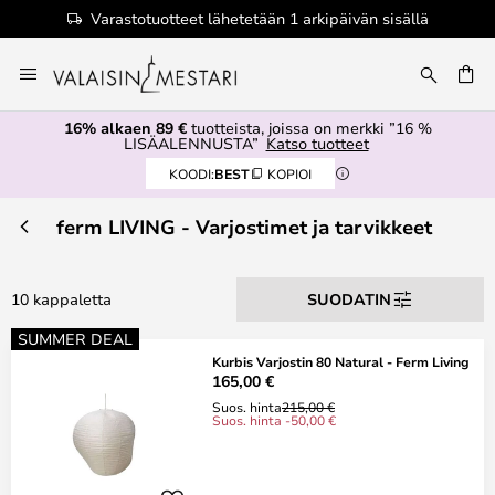
Varastotuotteet lähetetään 1 arkipäivän sisällä
Skip
to
Content
16% alkaen 89 €
tuotteista, joissa on merkki ”16 %
LISÄALENNUSTA”
Katso tuotteet
KOODI:
BEST
KOPIOI
ferm LIVING - Varjostimet ja tarvikkeet
10 kappaletta
SUODATIN
SUMMER DEAL
Kurbis Varjostin 80 Natural - Ferm Living
165,00 €
Suos. hinta
215,00 €
Suos. hinta -50,00 €